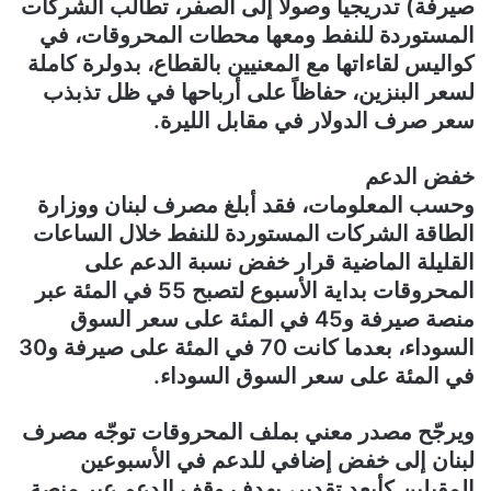
صيرفة) تدريجياً وصولاً إلى الصفر، تطالب الشركات
المستوردة للنفط ومعها محطات المحروقات، في
كواليس لقاءاتها مع المعنيين بالقطاع، بدولرة كاملة
لسعر البنزين، حفاظاً على أرباحها في ظل تذبذب
سعر صرف الدولار في مقابل الليرة.
خفض الدعم
وحسب المعلومات، فقد أبلغ مصرف لبنان ووزارة
الطاقة الشركات المستوردة للنفط خلال الساعات
القليلة الماضية قرار خفض نسبة الدعم على
المحروقات بداية الأسبوع لتصبح 55 في المئة عبر
منصة صيرفة و45 في المئة على سعر السوق
السوداء، بعدما كانت 70 في المئة على صيرفة و30
في المئة على سعر السوق السوداء.
ويرجّح مصدر معني بملف المحروقات توجّه مصرف
لبنان إلى خفض إضافي للدعم في الأسبوعين
المقبلين كأبعد تقدير، بهدف وقف الدعم عبر منصة