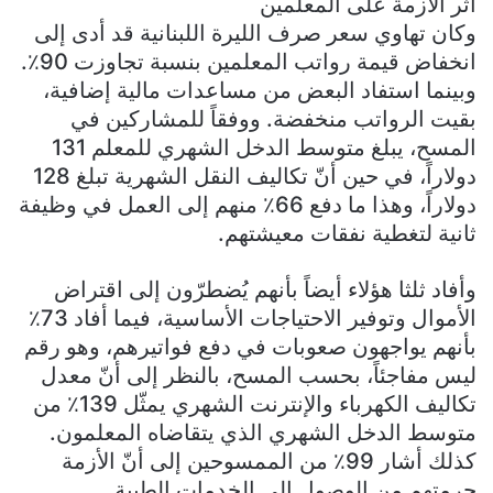
أثر الأزمة على المعلمين
وكان تهاوي سعر صرف الليرة اللبنانية قد أدى إلى
انخفاض قيمة رواتب المعلمين بنسبة تجاوزت 90٪.
وبينما استفاد البعض من مساعدات مالية إضافية،
بقيت الرواتب منخفضة. ووفقاً للمشاركين في
المسح، يبلغ متوسط الدخل الشهري للمعلم 131
دولاراً، في حين أنّ تكاليف النقل الشهرية تبلغ 128
دولاراً، وهذا ما دفع 66٪ منهم إلى العمل في وظيفة
ثانية لتغطية نفقات معيشتهم.
وأفاد ثلثا هؤلاء أيضاً بأنهم يُضطرّون إلى اقتراض
الأموال وتوفير الاحتياجات الأساسية، فيما أفاد 73٪
بأنهم يواجهون صعوبات في دفع فواتيرهم، وهو رقم
ليس مفاجئاً، بحسب المسح، بالنظر إلى أنّ معدل
تكاليف الكهرباء والإنترنت الشهري يمثّل 139٪ من
متوسط الدخل الشهري الذي يتقاضاه المعلمون.
كذلك أشار 99٪ من الممسوحين إلى أنّ الأزمة
حرمتهم من الوصول إلى الخدمات الطبية.