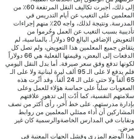
إلى ذلك، أجبرت تكاليف النقل المرتفعة 60٪ من
المعلمين على التغيب عن أيام التدريس في
المدرسة. ونتيجة لذلك، واجه 20٪ منهم إجراءات
تأديبية بسبب التغيب عن العمل وحُرموا من
التعويض الإضافي البالغ 90 دولاراً. بالمناسبة، لم
يتقاض جميع المعلمين هذا التعويض، ولم تصل كل
الدفعات إلى البعض، وقيمتها الفعلية هي 66 دولاراً
لكونها تدفع وفق سعر صيرفة. أما بدل النقل اليومي
فلم يدفع لا على الـ 95 ألف ليرة لبنانية ولا على الـ
65 ألفاً ولا حتى على الـ 24 ألفاً. وقد أثّرت هذه
الصعوبات سلباً على حماسة هؤلاء للعمل وعلى
سلامتهم النفسية، كما أدّت إلى تدهور علاقتهم
بإدارة مدرستهم. على خط آخر، رأى أكثر من نصف
المشاركين أن أداء ممثلي المعلمين من روابط
ونقابات في المدارس الخاصةوالرسمية كان غير
مرضٍ.
هذا الوضع المزري وفشل الجهات المعنية في