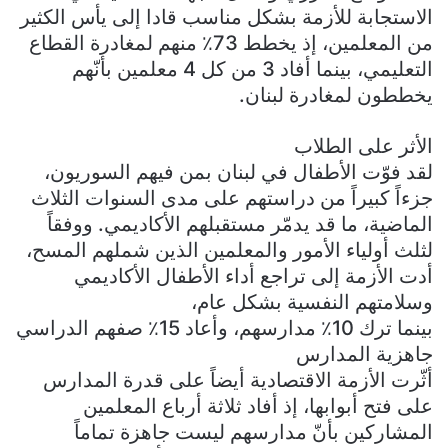
الاستجابة للأزمة بشكل مناسب قادا إلى يأس الكثير
من المعلمين، إذ يخطط 73٪ منهم لمغادرة القطاع
التعليمي، بينما أفاد 3 من كل 4 معلمين بأنّهم
يخططون لمغادرة لبنان.
الأثر على الطلاب
لقد فوّت الأطفال في لبنان بمن فيهم السوريون،
جزءاً كبيراً من دراستهم على مدى السنوات الثلاث
الماضية، ما قد يدمّر مستقبلهم الأكاديمي. ووفقاً
لثلث أولياء الأمور والمعلمين الذين شملهم المسح،
أدت الأزمة إلى تراجع أداء الأطفال الأكاديمي
وسلامتهم النفسية بشكل عام،
ب
ينما ترك 10٪ مدارسهم، وأعاد 15٪ صفهم الدراسي
جاهزية المدارس
أثّرت الأزمة الاقتصادية أيضاً على قدرة المدارس
على فتح أبوابها، إذ أفاد ثلاثة أرباع المعلمين
المشاركين بأنّ مدارسهم ليست جاهزة تماماً