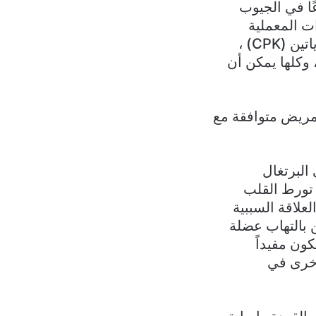
ًا في الجيوب
ت المعملية
الروتينية عن مستويات مرتفعة من البروتين التفاعلي C، وفوسفوكيناز الكرياتين (CPK) ،
ن I عالي الحساسية ، والببتيد المدر للصوديوم في الدماغ (BNP) ، وكلها يمكن أن
CM) التي أجريت على المريض متوافقة مع
لبرتغال
ى تورط القلب
علاقة السببية
 بالتهاب عضلة
كون مفيداً
أخرى في