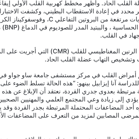
ة القلب الحاد. وأظهر مخطط كهربية القلب الأولي إيقاع
ير محدد في إعادة الاستقطاب البطيني، وكشفت الاختبارا
والتروبوني
جهاد في القلب.
وكانت نتائج دراسة الرنين المغناطيسي للقلب (R
 وتشخيص التهاب عضلة القلب الحاد.
أمراض القلب في مركز مستشفى جامعة ساو جواو في ا
للدراسة آنا إيزابيل بينهو: “هذه الحالة تسلط الضوء عل
تبطة بعدوى جدري القردة، نعتقد أن الإبلاغ عن هذه ال
يؤدي إلى زيادة وعي المجتمع العلمي والمهنيين الصحيين
ره أحد المضاعفات المحتملة المرتبطة بجدر القردة وقد ي
للمرضى المصابين لمزيد من التعرف على المضاعفات ال