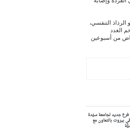
 القردة وإصابة
 الرذاذ التنفسي،
م الغدد
راض من أسبوعين
فرع جديد لجامعة سيّدة
لويزة NDU في بيروت بالتعاون مع
َّة