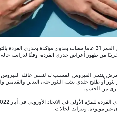
أصيب رجل يبلغ من العمر 31 عاما مصاب بعدوى مؤكدة بجدري القر
مرض ينتمي الفيروس المسبب له لنفس عائلة الفيروس 
ثور أو طفح جلدي يشبه البثور على اليدين والقدمين وال
أخرى من الجسم.
غير موبوءة، وتتزايد الحالات.