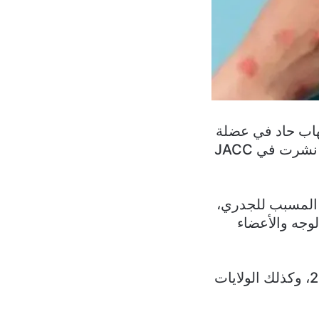
دة بالتهاب حاد في عضلة
القلب بعد أسبوع تقريبًا من ظهور أعراض جدري القردة، وفقًا لدراسة حالة نشرت في JACC
المسبب للجدري،
وجه والأعضاء
وتم الإبلاغ عن جدري القردة للمرّة الأولى في الاتحاد الأوروبي في أيار 2022، وكذلك الولايات