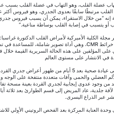
هاب عضلة القلب، وهو التهاب في عضلة القلب بسبب ع
لقلب مرتبطًا سابقًا بعدوى الجدري، وهو فيروس أكثر ع
 إنه “من خلال الاستقراء، يمكن أن يسبب فيروس جدري ال
 أو يتسبب في إصابة القلب بوساطة مناعية.”
مجلة الكلية الأميركية لأمراض القلب الدكتورة غراسبا:
هذه الدراسة رسم خرائط CMR، وهي أداة تصوير شاملة، للمساع
 على المؤلفين على هذه الحالة السريرية القيمة خلال 
 في الانتشار على مستوى العالم
وقدمت المريض إلى عيادة صحية بعد 5 أيام من ظهور أعراض جد
ألم العضلي والحمى وآفات متعددة منتفخة على الوجه وال
أكد من وجود عدوى إيجابية لجدري القردة بعينة مسحة تفاع
متسلسل (PCR) لآفة جلدية، عاد المريض إلى قسم الطوارئ بعد ثلاثة 
ر عبر الذراع اليسرى.
وحدة العناية المركزة بعد الفحص الروتيني الأولي للاش