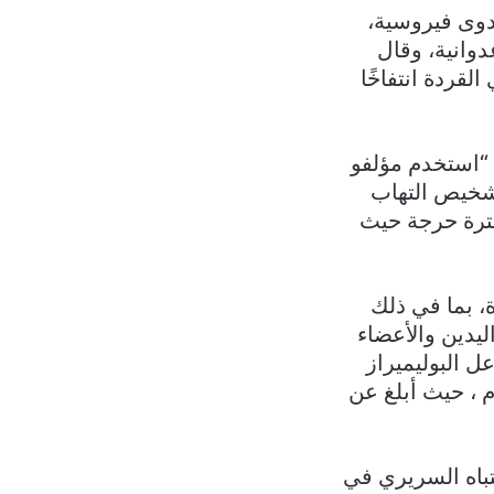
دوى فيروسية،
دوانية، وقال
قردة انتفاخًا
 “استخدم مؤلفو
دة في تشخيص التهاب
فترة حرجة حيث
ري القردة، بما في ذلك
يدين والأعضاء
ل البوليميراز
أيام ، حيث أبلغ عن
تباه السريري في