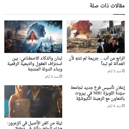
مقالات ذات صلة
الرابع من آب… جريمة لم تنتهِ لأن
لبنان والذكاء الاصطناعي: بين
العدالة لم تبدأ
استنزاف العقول والتبعية الرقمية
وبناء الدولة المنتجة
منذ 3 أيام
منذ 3 أيام
إعلان تأسيس فرع جديد لجامعة
سيّدة اللويزة NDU في بيروت
بالتعاون مع الرهبنة الكبوشيَّة
منذ 4 أيام
ليلة من الفن الأصيل في الزعرور:
هشام الحاج يتألق في Tulua