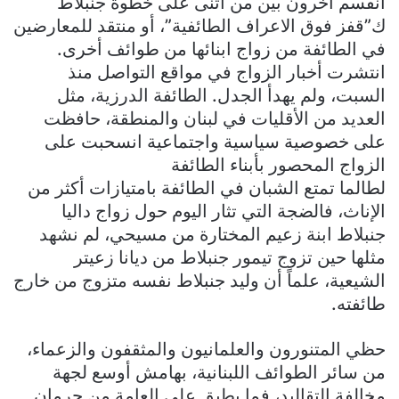
انقسم آخرون بين من أثنى على خطوة جنبلاط
ك”قفز فوق الاعراف الطائفية”، أو منتقد للمعارضين
في الطائفة من زواج ابنائها من طوائف أخرى.
انتشرت أخبار الزواج في مواقع التواصل منذ
السبت، ولم يهدأ الجدل. الطائفة الدرزية، مثل
العديد من الأقليات في لبنان والمنطقة، حافظت
على خصوصية سياسية واجتماعية انسحبت على
الزواج المحصور بأبناء الطائفة
لطالما تمتع الشبان في الطائفة بامتيازات أكثر من
الإناث، فالضجة التي تثار اليوم حول زواج داليا
جنبلاط ابنة زعيم المختارة من مسيحي، لم نشهد
مثلها حين تزوج تيمور جنبلاط من ديانا زعيتر
الشيعية، علماً أن وليد جنبلاط نفسه متزوج من خارج
طائفته.
حظي المتنورون والعلمانيون والمثقفون والزعماء،
من سائر الطوائف اللبنانية، بهامش أوسع لجهة
مخالفة التقاليد، فما يطبق على العامة من حرمان