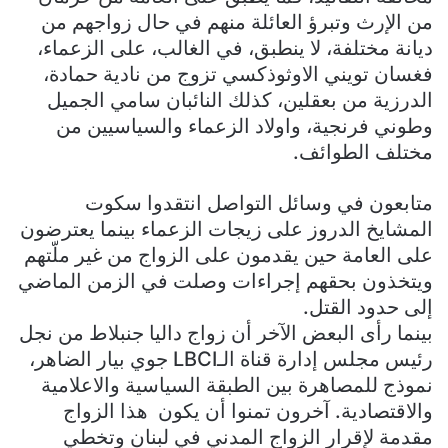
من الإرث وتبرؤ العائلة منهم في حال زواجهم من
ديانة مختلفة، لا ينطبق، في الغالب، على الزعماء،
فغسان تويني الاوثوذكسي تزوج من نادية حمادة،
الدرزية من بعقلين، كذلك النائبان سامي الجميل
وطوني فرنجية، واولاد الزعماء والسياسيين من
مختلف الطوائف.
متابعون في وسائل التواصل انتقدوا سكوت
المشايخ الدروز على زيجات الزعماء بينما يعترضون
على العامة حين يقدمون على الزواج من غير ملّتهم
ويتخذون بحقهم إجراءات وصلت في الزمن الماضي
إلى حدود القتل.
بينما رأى البعض الآخر أن زواج داليا جنبلاط من نجل
رئيس مجلس إدارة قناة الـLBCI جوي بيار الضاهر،
نموذج للمصاهرة بين الطبقة السياسية والاعلامية
والاقتصادية. آخرون تمنوا أن يكون هذا الزواج
مقدمة لإقرار الزواج المدني في لبنان وتخطي