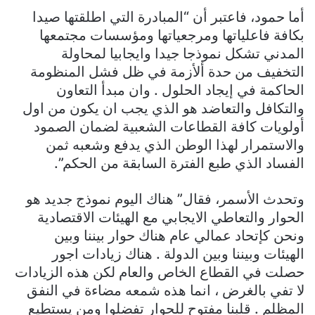
أما حمود، فاعتبر أن “المبادرة التي اطلقتها صيدا
بكافة فاعلياتها ومرجعياتها ومؤسسات مجتمعها
المدني تشكل نموذجا جيدا وايجابيا لمحاولة
التخفيف من حدة ألأزمة في ظل فشل المنظومة
الحاكمة في إيجاد الحلول . وان مبدأ التعاون
والتكافل والتعاضد هو الذي يجب ان يكون من اول
أولويات كافة القطاعات الشعبية لضمان الصمود
والاستمرار لهذا الوطن الذي يدفع وشعبه ثمن
الفساد الذي طبع الفترة السابقة من الحكم”.
وتحدث الأسمر، فقال” هناك اليوم نموذج جديد هو
الحوار والتعاطي الايجابي مع الهيئات الاقتصادية
ونحن كإتحاد عمالي عام هناك حوار بيننا وبين
الهيئات وبيننا وبين الدولة . هناك زيادات اجور
حصلت في القطاع الخاص والعام لكن هذه الزيادات
لا تفي بالغرض ، انما هذه شمعه مضاءة في النفق
المظلم . قلبنا مفتوح للحوار تفضلوا ومن يستطيع