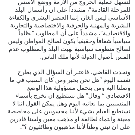
لنسهل عملية الخروج من الأزمة ووضع الأسس
للمرحلة القادمة”، مشدداً على ان رأسمال البلد
الأساسي ليس الغاز، إنما العنصر البشري والكفاءة
البشرية والمهنية والحرفية والاختصاصية والتجارية
والاقتصادية”، مشدداً على أن المطلوب “نظاماً
سياسياً شفافاً وحقيقياً يكون لصالح المواطن وليس
لصالح منظومة سياسية نهبت البلد والمطلوب عدم
المس بأصول الدولة لأنها ملك الناس.
وتحدث القاضي، فاعتبر أن السؤال الذي يطرح
نفسه اليوم “هل نحن بخير ومن كان السبب في ما
وصلنا اليه ومن يتحمل مسؤولية هذا الوضع
الاقتصادي ” وقال” هل نستطيع ان نخرج بأسماء
المتسببين بما نعانيه اليوم وهل يمكن القول اننا لا
نستطيع القيام بشيء لأننا محسوبين على محاصصة
معينة وانتماء لطائفة او مذهب معين ولسنا قادرين
على ان نبني وطناً لأننا مذهبيون وطائفيون ؟”.