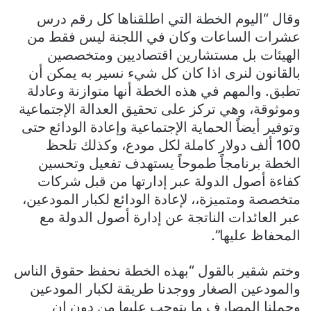
وقال “اليوم الخطة التي اطلقناها كل رقم درس
عشرات الساعات وكان في اللجنة ليس فقط من
الهيئات بل مستشارين اقتصاديين ومتخصصين
بالقانون لنرى اذا كان كل شيء نسير به يمكن أن
تطبق. والمهم في هذه الخطة أنها متوازنة وعادلة
وموثوقة، وهي تركز على تحقيق العدالة الإجتماعية
وتوفير أيضاً الحماية الإجتماعية وإعادة الودائع حتى
100 ألف دولار كاملة لكل مودع، وكذلك تلحظ
الخطة برنامجاً طموحاً يستهدف تفعيل وتحسين
كفاءة أصول الدولة عبر إدارتها من قبل شركات
متخصصة ومتميزة،، لإعادة الودائع لكبار المودعين،
عبر العائدات الناتجة عن إدارة أصول الدولة مع
المحفاظ عليها”.
وختم شقير بالقول “بهذه الخطة نحفظ حقوق الناس
والمودعين الصغار ووجدنا طريقة لكبار المودعين
وحملنا المصارف ما يتوجب عليها من دون ان