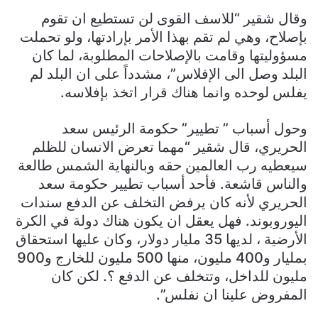
وقال شقير “للاسف القوى لن تستطيع ان تقوم
بإصلاح، وهي لم تقم بهذا الأمر بإرادتها، ولو تحملت
مسؤوليتها وقامت بالإصلاحات المطلوبة، لما كان
البلد وصل الى الإفلاس”، مشدداً على ان البلد لم
يفلس لوحده وانما هناك قرار اتخذ بإفلاسه.
وحول أسباب ” تطيير” حكومة الرئيس سعد
الحريري، قال شقير “مهما تعرض الانسان للظلم
سيعطيه رب العالمين حقه وبالنهاية الشمس طالعة
والناس قاشعة. فأحد أسباب تطيير حكومة سعد
الحريري لأنه كان يرفض التخلف عن الدفع سندات
اليوروبوند. فهل يعقل ان يكون هناك دولة في الكرة
الأرضية ، لديها 35 مليار دولار، وكان عليها استحقاق
بمليار و400 مليون، منها 500 مليون للخارج و900
مليون للداخل، وتتخلف عن الدفع ؟. لكن كان
المفروض علينا ان نفلس”.