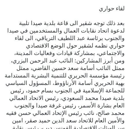
لقاء حواري
بعد ذلك توجه شقير الى قاعة بلدية صيدا تلبية
لدعوة اتحاد نقابات العمال والمستخدمين في صيدا
والجنوب برئاسة عبد اللطيف الترياقي، الى لقاء
حواري نظمه لشقير حول الوضع الاقتصادي
والاجتماعي، بمشاركة قيادات وفعاليات المدينة،
ومن أبرز المشاركين: النائب عبد الرحمن البزري،
ممثل النائب أسامة سعد حسين القاضي، ممثل
رئيسة مؤسسة الحريري للتنمية البشرية المستدامة
بهية الحريري أسامة الأرناؤوط، المسؤول السياسي
للجماعة الإسلامية في الجنوب بسام حمود، رئيس
بلدية صيدا محمد السعودي، رئيس الاتحاد العمالي
العام بشارة الأسمر، رئيس غرفة صيدا والجنوب
محمد صالح، نائب رئيس الإتحاد العمالي حسن فقيه
والأمين العام للاتحاد سعد الدين حميد صقر، امين
سر الهيئات الاقتصادية الفونس ديب، رئيس نقابة