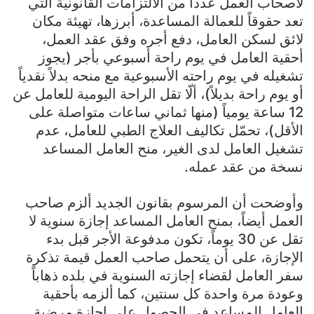
لأصحاب العمل عدداً من الالتزامات القانونية التي
تعد حقوقاً للعمالة المساعدة، أبرزها، تهيئة مكان
لائق لسكن العامل، دفع أجره وفق عقد العمل،
أحقية العامل في يوم راحة أسبوعي بأجر (يجوز
تشغيله في يوم راحته الأسبوعية مع منحه بدلاً نقدياً
أو يوم راحة بديلاً)، ألّا تقل الراحة اليومية للعامل عن
12 ساعة يومياً (منها ثماني ساعات متواصلة على
الأقل)، تحمّل تكاليف العلاج الطبي للعامل، عدم
تشغيل العامل لدى الغير، منح العامل المساعد
نسخة من عقد عمله.
وأوضحت أن المرسوم بقانون الجديد ألزم صاحب
العمل أيضاً، بمنح العامل المساعد إجازة سنوية لا
تقل عن 30 يوماً، تكون مدفوعة الأجر قبل بدء
الإجازة، على أن يتحمل صاحب العمل قيمة تذكرة
سفر العامل لقضاء إجازته السنوية في بلده ذهاباً
وعودة مرة واحدة كل سنتين، كما ألزمه بأحقية
العامل المساعد في الحصول على إجازة مرضية