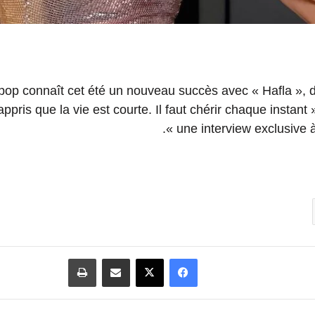
 pop connaît cet été un nouveau succès avec « Hafla », 
pris que la vie est courte. Il faut chérir chaque instant »
une interview exclusive à 
فيسبوك
‫X
مشاركة عبر البريد
طباعة