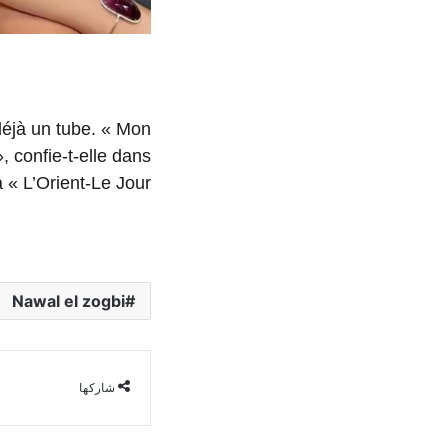
déjà un tube. « Mon
, confie-t-elle dans
« L’Orient-Le Jour ».
Nawal el zogbi
شاركها