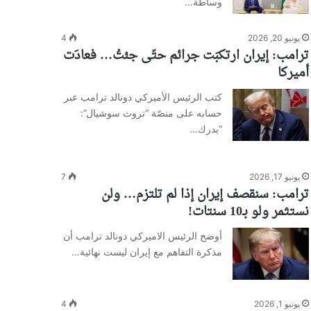
وساطة…
يونيو 20, 2026
4
ترامب: إيران ارتكبَت جرائم حتّى جئتُ… فعادَت
أميركا
كتب الرئيس الأميركي دونالد ترامب عبر
حسابه على منصّة “تروث سوشيال”:
“يدرك…
يونيو 17, 2026
7
ترامب: سنقصف إيران إذا لم تلتزم… ولن
نستثمر ولو بـ10 سنتات!
أوضح الرئيس الاميركي دونالد ترامب أن
مذكرة التفاهم مع إيران ليست نهائية…
يونيو 1, 2026
4