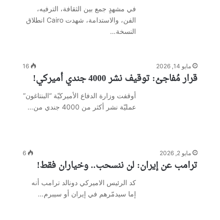
في مشهدٍ جمع بين الثقافة، الترفيه،
الفن، والاستدامة، شهدت Cairo انطلاق
النسخة…
مايو 14, 2026
16
قرار مُفاجئ: توقيف نشر 4000 جندي أميركي!
أوقفت وزارة الدفاع الأميركيّة “البنتاغون”
عمليّة نشر أكثر من 4000 جندي من…
مايو 2, 2026
6
ترامب عن إيران: لن ننسحب.. وخياران فقط!
كد الرئيس الاميركي دونالد ترامب أنه
إما سيدمّرهم في إيران أو سيبرم…