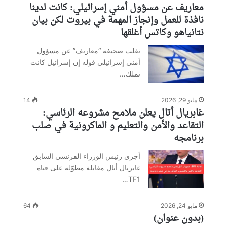
معاريف عن مسؤول أمني إسرائيلي: كانت لدينا
نافذة للعمل وإنجاز المهمة في بيروت لكن بيان
نتانياهو وكاتس أغلقها
نقلت صحيفة “معاريف” عن مسؤول
أمني إسرائيلي قوله إن إسرائيل كانت
تملك…
مايو 29, 2026
14
غابريال أتال يعلن ملامح مشروعه الرئاسي:
التقاعد والأمن والتعليم و الماكرونية في صلب
برنامجه
أجرى رئيس الوزراء الفرنسي السابق
غابريال أتال مقابلة مطوّلة على قناة
TF1…
مايو 24, 2026
64
(بدون عنوان)