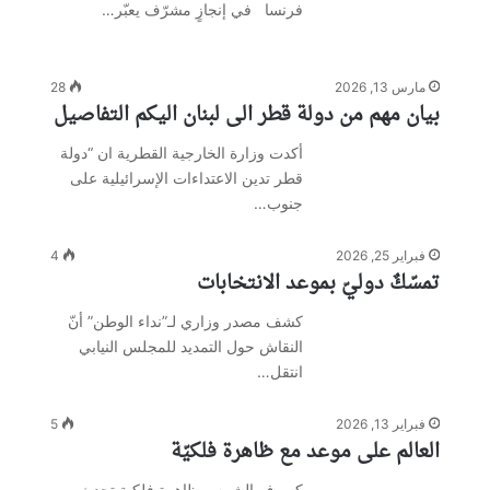
فرنسا في إنجازٍ مشرّف يعبّر…
مارس 13, 2026
28
بيان مهم من دولة قطر الى لبنان اليكم التفاصيل
أكدت وزارة الخارجية القطرية ان “دولة
قطر تدين الاعتداءات الإسرائيلية على
جنوب…
فبراير 25, 2026
4
تمسّكٌ دوليّ بموعد الانتخابات
كشف مصدر وزاري لـ”نداء الوطن” أنّ
النقاش حول التمديد للمجلس النيابي
انتقل…
فبراير 13, 2026
5
العالم على موعد مع ظاهرة فلكيّة
كسوف الشمس ظاهرة فلكية تحدث