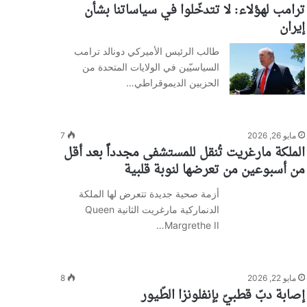
ترامب لهؤلاء: لا تتدخّلوا في سياساتنا بشأن
إيران
طالب الرئيس الأميركي دونالد ترامب
السياسيّين في الولايات المتحدة من
الحزبين الديموقراطي…
مايو 26, 2026
7
الملكة مارغريت تُنقل للمستشفى مجدداً بعد أقل
من أسبوعين من تعرضها لنوبة قلبية
أزمة صحية جديدة تتعرض لها الملكة
الدنماركية مارغريت الثانية Queen
Margrethe II…
مايو 22, 2026
8
إصابة دبّ قطبيّ بإنفلونزا الطّيور