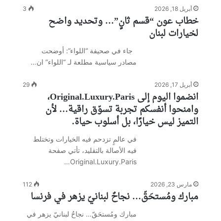
أبريل 18, 2026
3
خطاب عون “قسم ثانٍ”… وتحديد واضح
لخيارات لبنان
جاء في صحيفة “اللواء”: أوضحت
مصادر سياسية مطلعة لـ “اللواء” ان…
أبريل 17, 2026
29
انضموا اليوم إلى Original.Luxury.Paris،
وامنحوا أنفسكم تجربة تسوّق راقية… لأن
التميز ليس خيارًا، بل أسلوب حياة.
في عالمٍ تزدحم فيه الخيارات وتختلط
فيه الأصالة بالتقليد، تأتي صفحة
Original.Luxury.Paris…
مارس 23, 2026
112
مبارك ومُستحَقّ… نجاحٌ لبنانيّ يزهر في فرنسا
مبارك ومُستحَقّ… نجاحٌ لبنانيّ يزهر في