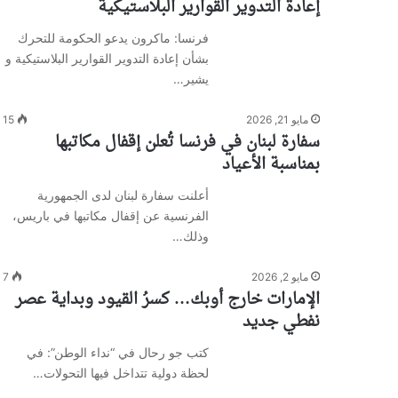
إعادة التدوير القوارير البلاستيكية
فرنسا: ماكرون يدعو الحكومة للتحرك
بشأن إعادة التدوير القوارير البلاستيكية و
يشير…
مايو 21, 2026
15
سفارة لبنان في فرنسا تُعلن إقفال مكاتبها
بمناسبة الأعياد
أعلنت سفارة لبنان لدى الجمهورية
الفرنسية عن إقفال مكاتبها في باريس،
وذلك…
مايو 2, 2026
7
الإمارات خارج أوبك… كسرُ القيود وبداية عصر
نفطي جديد
كتب جو رحال في “نداء الوطن”: في
لحظة دولية تتداخل فيها التحولات…