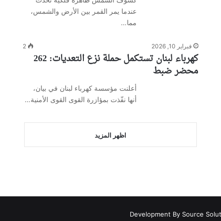
عندما يمر القمر بين الأرض والشمس،
مما…
فبراير 10, 2026
2
كهرباء لبنان تستكمل حملة نزع التعديات: 262
محضر ضبط
أعلنت مؤسسة كهرباء لبنان في بيان،
أنها نفّذت بمؤازرة القوى القوى الأمنية…
اظهر المزيد
Development By Source Solu