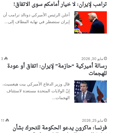
ترامب لإيران: لا خيار أمامكم سوى الاتفاق!
أعلن الرئيس الأميركي دونالد ترامب أن
إيران ستضطر في نهاية المطاف إلى…
مايو 30, 2026
3
رسالة أميركية “حازمة” لإيران: اتفاق أو عودة
للهجمات
قال وزير الدفاع الأميركي بيت ​هيغسيث،
إنّ الولايات المتحدة مستعدة لاستئناف
الهجمات…
مايو 25, 2026
11
فرنسا: ماكرون يدعو الحكومة للتحرك بشأن