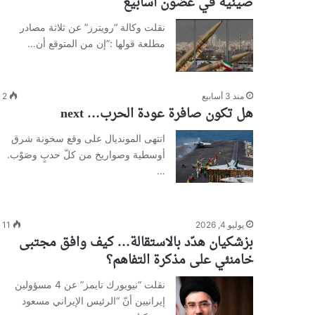
صينية في غضون أسابيع
نقلت وكالة “رويترز” عن ثلاثة مصادر
مطلعة قولها :”إن من المتوقع أن…
منذ 3 أسابيع
2
هل تكون صافرة عودة الحرب… next
انتهى المونديال على وقع سخونة شرق
أوسطية وصواريخ من كلّ حدبٍ وصَوْب.
…
يوليو 4, 2026
11
بزشكيان هدّد بالاستقالة… كيف وافق مجتبى
خامنئي على مذكرة التفاهم؟
نقلت “نيويورك تايمز” عن 4 مسؤولين
إيرانيين أنّ “الرئيس الإيراني مسعود