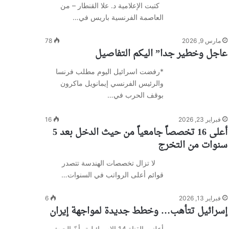
كتبت الإعلامية د. علا القنطار – من
العاصمة الفرنسية باريس في…
مارس 9, 2026
78
عاجل وخطير جدا” اليكم التفاصيل
*رفضت اسرائيل اليوم مطلب فرنسا
والرئيس الفرنسي إيمانويل ماكرون
بوقف الحرب في…
فبراير 23, 2026
16
أعلى 16 تخصصاً جامعياً من حيث الدخل بعد 5
سنوات من التخرج
لا تزال تخصصات الهندسة تتصدر
قوائم أعلى الرواتب في السنوات…
فبراير 13, 2026
6
إسرائيل تتأهب… وخطط جديدة لمواجهة إيران
أعلنت القناة 14 الإسرائيلية، أنّ الجيش