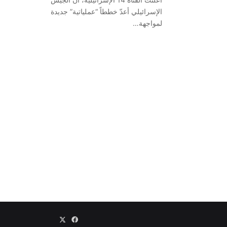
الإسرائيلي أعدّ خططاً “عملياتية” جديدة
لمواجهة…
‫X
فيسبوك
Association