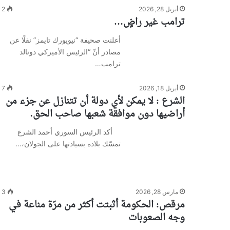
أبريل 28, 2026
2
ترامب غير راضٍ…
أعلنت صحيفة “نيويورك تايمز” نقلًا عن
مصادر أنّ “الرئيس الأميركي دونالد
ترامب…
أبريل 18, 2026
7
الشرع : لا يمكن لأي دولة أن تتنازل عن جزء من
أراضيها دون موافقة شعبها صاحب الحق.
أكد الرئيس السوري أحمد الشرع
تمسّك بلاده بسيادتها على الجولان،…
مارس 28, 2026
3
مرقص: الحكومة أثبتت أكثر من مرّة مناعة في
وجه الصعوبات