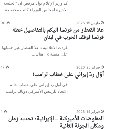
كد وزير الإعلام بول مرقص ان “الجلسة
الاخيرة لمجلس الوزراء كانت مخصصة…
مارس 15, 2026
30
علا القنطار من فرنسا اليكم بالتفاصيل خطة
فرنسا لوقف الحرب في لبنان
غردت الاعلامية د علا القنطار عبر حسابها
على منصة x : هناك…
فبراير 25, 2026
17
أوّل ردّ إيراني على خطاب ترامب!
في أول رد إيراني على خطاب حالة
الاتحاد للرئيس الأميركي دونالد ترامب،
…
فبراير 14, 2026
1
المفاوضات الأميركية – الإيرانية: تحديد زمان
ومكان الجولة الثانية