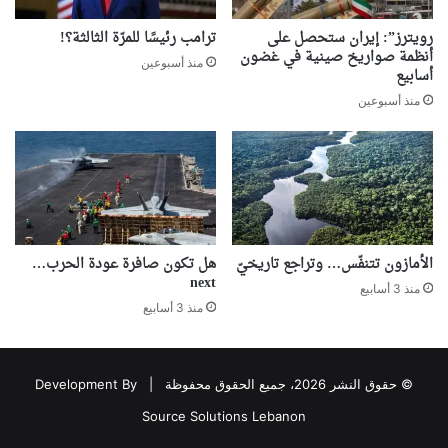
رويترز”: إيران ستحصل على
ترامب رئيسًا للمرّة الثالثة؟!
أنظمة صواريخ صينية في غضون
منذ أسبوعين
أسابيع
منذ أسبوعين
الأمازون تتنفّس… وتراجع تاريخيّ
هل تكون صافرة عودة الحرب…
next
منذ 3 أسابيع
منذ 3 أسابيع
© حقوق النشر 2026، جميع الحقوق محفوظة |
Development By
Source Solutions Lebanon