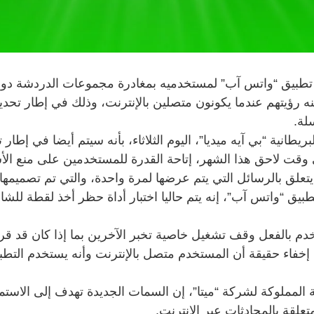
تطبيق “واتس آب” لمستخدميه بمغادرة مجموعات الدردشة دون
ه رؤيتهم عندما يكونون متصلين بالإنترنت، وذلك في إطار تح
لة.
البريطانية “بي آيه ميديا”، اليوم الثلاثاء، بأنه سيتم أيضا في إط
وقت لاحق هذا الشهر، إتاحة القدرة للمستخدمين على منع ا
علق بالرسائل التي يتم عرضها لمرة واحدة، والتي تم تصميمها 
بيق “واتس آب”، إنه يتم حاليا اختبار أداة حظر أخذ لقطة لل
دم بالفعل وقف تشغيل خاصية تخبر الآخرين بما إذا كان قد قر
إخفاء حقيقة أن المستخدم متصل بالإنترنت وأنه يستخدم التط
المملوكة لشركة “ميتا”، إن السمات الجديدة تهدف إلى الاستم
لقة بالمحادثات عبر الإنترنت.