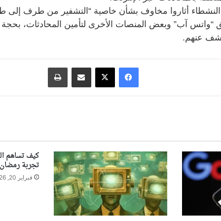
النشطاء أثاروا مخاوف بشأن خاصية “التشفير من طرف إلى طر
 “واتس آب” وبعض المنصات الأخرى لتأمين المحادثات، بحجة 
كشف عنهم.
فيسبوك
‫X
مشاركة عبر البريد
طباعة
كيف تساهم الس
تجربة رمضان
فبراير 20, 2026