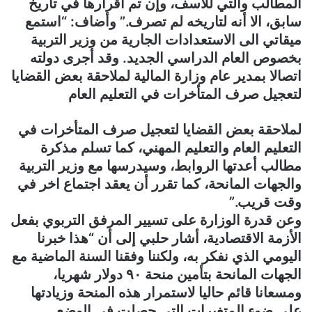
المطالب والتي للأسف، وإن تم اقرارها في تاريخ
سابق، الا أنه لتاريخه لم تصرف.” وأضاف: “استمع
ميقاتي الى الاستعدادات الجارية من وزير التربية
بخصوص العام الدراسي الجديد. وقد أجرى دولته
اتصالا بمدير عام وزارة المالية لملاحقة بعض القضايا
لتعجيل صرف المتأخرات في التعليم العام
لملاحقة بعض القضايا لتعجيل صرف المتأخرات في
التعليم العام والتعليم المهني، كما تسلم مذكرة
مطالب أعدتها الروابط، وسيدرسها مع وزير التربية
والجهات المانحة، كما تقرر أن يعقد اجتماع اخر في
وقت قريب.”
وعن قدرة الوزارة على تسيير المرفق التربوي بفعل
الأزمة الاقتصادية، أشار حلبي إلى أن “هذا خبرنا
اليومي الذي نفكر به، ولكننا وفقنا السنة الماضية مع
الجهات المانحة بتأمين منحة ٩٠ دولار شهريا،
ومسعانا قائم حاليا لاستمرار هذه المنحة وزيادتها
على ضوء المتغيرات التي حصلت في الوضع