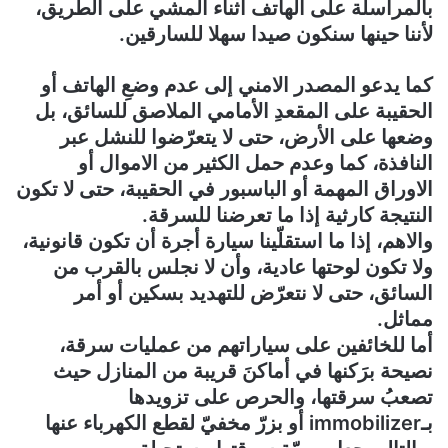
بالمراسلة على الهاتف أثناء المشي على الطريق،
لأننا حينها سنكون صيدا سهلا للسارقين.
كما يدعو المصدر الامني إلى عدم وضعِ الهاتف أو
الحقيبة على المقعدِ الأمامي الملاصق للسائق، بل
وضعها على الأرض، حتى لا يتعرّضوا للنشل عبر
النافذة، كما وعدم حمل الكثير من الاموال أو
الاوراق المهمة أو الباسبور في الحقيبة، حتى لا تكون
النتيجة كارثية إذا ما تعرضنا للسرقة.
والاهم، إذا ما استقلّينا سيارة أجرة أن تكون قانونية،
ولا تكون لوحتها عادية، وأن لا نجلس بالقرب من
السائق، حتى لا نتعرّض للتهديد بسكين أو أمر
مماثل.
أما للخائفين على سياراتهم من عمليات سرقة،
نصيحة برَكنها في أماكنَ قريبة من المنازل حيث
تصعبُ سرقتها، والحرص على تزويدها
بـimmobilizer أو بزرّ مخفيّ لقطع الكهرباء عنها