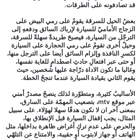
قد تصادفونه على الطرقات.
بعضُ الحيل للسرقة يقومُ على رمي البيض على
الزجاج الأماميّ للسيارة لإرباك السائق ودفعهِ إلى
الترجّل من السيارة، فيصبحَ طريدةً سهلةً للسرقة،
وحيلٌ أخرى تقومُ على رمي الحجارة على السيارة
لكسرِ النافذة وإلزام السائق أيضا على الترجل منها،
أو حتى عبر افتعالِ حادثِ اصطدامٍ للغاية نفسها،
وغالبا ما تكون الاداة درّاجة عليها شخصين، حيث
يقوم الثاني بقيادة السيارة عندما تنجحُ الخطة.
الأساليبُ كثيرة، ومتطوّرة لذلك ينصحُ مصدرٌ أمني
عبر موقع mtv، بتصعيب المهمّة على السارق،
بمعنى آخر ان لا نكون هدفًا سهلا لهؤلاء. على سبيل
المثال، يجب إقفال السيارة قبل الإنطلاق بها،
والحرص على عدمِ تركِ أغراض ظاهرة بداخلها، مثل
الهاتف أو جهاز لابتوب أو حقيبة، والامتناع عن التلهّي