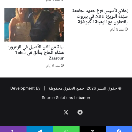
إعلان تأسيس فرع جديد لجامعة
سيّدة اللويزة NDU في بيروت
بالتعاون مع الرهبنة الكبوشيَّة
منذ 5 أيام
ليلة من الفن الأصيل في الزعرور:
هشام الحاج يتألق في Tulua
Zaarour
منذ 6 أيام
© حقوق النشر 2026، جميع الحقوق محفوظة |
Development By
Source Solutions Lebanon
فيسبوك
‫X
Association
avec