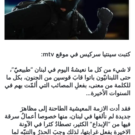
كتبت سينتيا سركيس في موقع mtv:
لا شيء من كل ما نعيشهُ اليوم في لبنان “طبيعيّ”،
حتى اللبنانيّون باتوا قابَ قوسين من الجنون، بكل ما
للكلمة من معنى، بفعلِ المصائب التي ألمّت بهم في
السنوات الأخيرة…
فقد أدت الازمة المعيشية الطاحنة إلى مظاهرَ
جديدة لم نألفها في لبنان، منها خصوصا أعمالُ سرقة
فيها من “الإبداع” الكثير، تصطادُ كثرا في الآونة
الاخيرة بفعل غرابتها، لذلك وجبَ الحذرُ والتنبّه لما