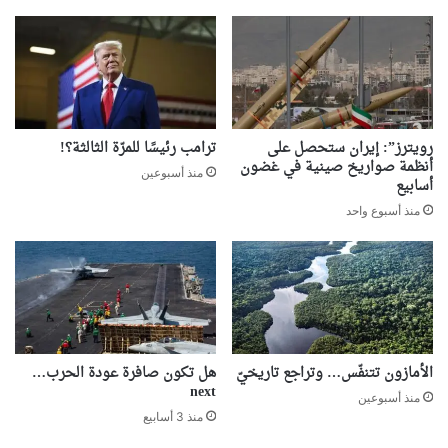
رويترز”: إيران ستحصل على
ترامب رئيسًا للمرّة الثالثة؟!
أنظمة صواريخ صينية في غضون
منذ أسبوعين
أسابيع
منذ أسبوع واحد
الأمازون تتنفّس… وتراجع تاريخيّ
هل تكون صافرة عودة الحرب…
next
منذ أسبوعين
منذ 3 أسابيع