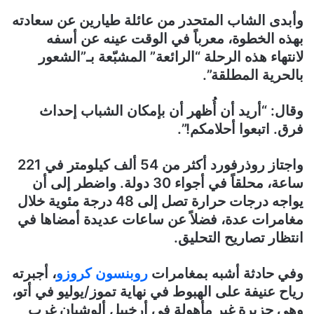
وأبدى الشاب المتحدر من عائلة طيارين عن سعادته
بهذه الخطوة، معرباً في الوقت عينه عن أسفه
لانتهاء هذه الرحلة “الرائعة” المشبّعة بـ”الشعور
بالحرية المطلقة”.
وقال: “أريد أن أُظهر أن بإمكان الشباب إحداث
فرق. اتبعوا أحلامكم!”.
واجتاز روذرفورد أكثر من 54 ألف كيلومتر في 221
ساعة، محلقاً في أجواء 30 دولة. واضطر إلى أن
يواجه درجات حرارة تصل إلى 48 درجة مئوية خلال
مغامرات عدة، فضلاً عن ساعات عديدة أمضاها في
انتظار تصاريح التحليق.
وفي حادثة أشبه بمغامرات
روبنسون كروزو
، أجبرته
رياح عنيفة على الهبوط في نهاية تموز/يوليو في أتو،
وهي جزيرة غير مأهولة في أرخبيل ألوشيان غرب