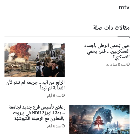
mtv
مقالات ذات صلة
حين يُحمى الوطن بأجساد
العسكريين… فمن يحمي
العسكري؟
منذ 8 ساعات
الرابع من آب… جريمة لم تنتهِ لأن
العدالة لم تبدأ
منذ 6 أيام
إعلان تأسيس فرع جديد لجامعة
سيّدة اللويزة NDU في بيروت
بالتعاون مع الرهبنة الكبوشيَّة
منذ 6 أيام