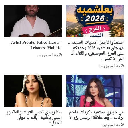
استعدّوا لأجمل أمسيات الصيف…
Artist Profile: Fahed Hawa –
مهرجان بعلشميه 2026 يجمعكم
Lebanese Violinist
على الفرح، الموسيقى، واللقاءات
منذ أسبوع واحد
التي لا تُنسى.
منذ أسبوع واحد
مي حريري تستعيد ذكريات ملحم
تينا زبيدي تُحيي التراث والفلكلور
بركات .. وما علاقة الرئيس برّي ؟
الليبي بأغنية “بالله يا مولى
الجمل”
منذ أسبوعين