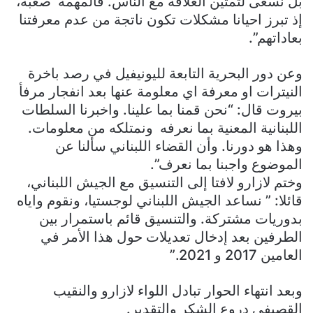
بل نسعى لتمتين العلاقة مع الناس. فالمهمة صعبة،
إذ تبرز احيانا مشكلات تكون ناتجة من عدم معرفتنا
بعاداتهم”.
وعن دور البحرية التابعة لليونيفيل في رصد باخرة
النيترات او معرفة اي معلومة عنها بعد انفجار مرفأ
بيروت قال: “نحن قمنا بما علينا. واخبرنا السلطات
اللبنانية المعنية بما نعرفه ونمتلكه من معلومات.
وهذا هو دورنا. وأن القضاء اللبناني سألنا عن
الموضوع واجبنا بما نعرف”.
وختم لازارو لافتا إلى التنسيق مع الجيش اللبناني،
قائلا: ” نساعد الجيش اللبناني لوجستيا، ونقوم واياه
بدوريات مشتركة. والتنسيق قائم باستمرار بين
الطرفين بعد إدخال تعديلات حول هذا الأمر في
العامين 2017 و 2021.”
وبعد انتهاء الحوار تبادل اللواء لازارو والنقيب
القصيفي دروع الشكر والتقدير.