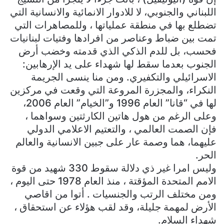
اللبناني والجنوبي، لا للادوار الانمائية والانسانية التي
تضطلع بها في منطقة عملياتها ، وللمصاهرات التي
تمت بين ضباط وعناصر من افرادها وفتيات لبنانيات
فحسب، بل للدم الذكي الذي قدمته وخضب أرض
الجنوب بعدما سقط لها شهداء على يد الإرهابين:
الاسرائيلي والتكفيري. ومن منا ينسى الجريمة
النكراء، والمجزرة المروعة التي وقعت في مركزين
لها في “قانا” العام 1996 و”الخيام” العام 2006،
وعلى الرغم من هول هاتين الكارثتين وسواهما ،
فإن الصمت العالمي ، والتعتيم الاعلامي الدولي
عليهما، هما وصمة عار على جبين الانسانية والعالم
الحر.
وليس امرا غير ذي دلالة سقوط 330 شهيد من قوة
الامم المتحدة المؤقتة ، منذ العام 1978 حتى اليوم ،
ومن مختلف الرتب والجنسيات . أتوا من اقاصي
الأرض لمهمة جليلة، وقد لقب هؤلاء عن استحقاق ،
شهداء السلام.