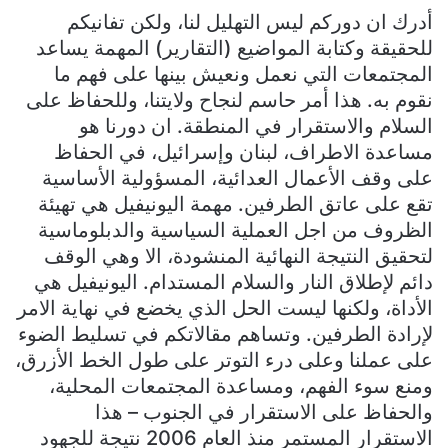
أدرك ان دوركم ليس التهليل لنا، ولكن تفانيكم
للحقيقة وكتابة المواضيع (التقارير) المهمة يساعد
المجتمعات التي نعمل ونعيش بينها على فهم ما
نقوم به. هذا أمر حاسم لنجاح ولايتنا، وللحفاظ على
السلام والاستقرار في المنطقة. ان دورنا هو
مساعدة الاطراف، لبنان وإسرائيل، في الحفاظ
على وقف الأعمال العدائية، المسؤولية الأساسية
تقع على عاتق الطرفين. مهمة اليونيفيل هي تهيئة
الظروف من اجل العملية السياسية والدبلوماسية
لتحقيق النتيجة النهائية المنشودة، الا وهي الوقف
دائم لإطلاق النار والسلام المستدام. اليونيفيل هي
الأداة، ولكنها ليست الحل الذي يخضع في نهاية الامر
لإرادة الطرفين. وتساهم مقالاتكم في تسليط الضوء
على عملنا وعلى درء التوتر على طول الخط الأزرق،
ومنع سوء الفهم، ومساعدة المجتمعات المحلية،
والحفاظ على الاستقرار في الجنوب – هذا
الاستقرار المستمر منذ العام 2006 نتيجة للجهود