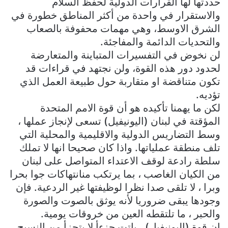
حددتها لها القرارات الدولية لحفظ السلام
والاستقرار في واحدة من أكثر المناطق خطورة في
الشرق الاوسط، وهي مهمات محفوفة بالصعاب
والتحديات الدائمة والمفاجئة.
لن نخوض في التفسيرات المتباينة والمتعارضة
لحدود دور هذه القوة، ولن نجتهد في قراءات قد
تكون متناقضة او متقاربة حول طبيعة العمل الذي
تؤديه.
لكن ما يهمنا تأكيده هو أن قوة الامم المتحدة
المؤقتة في لبنان (اليونيفيل) تسعى لإنجاز عملها ،
وسط التضاريس الدولية والاقليمية والمحلية التي
تلف منطقة عملياتها. واذا كان صحيحا انها لا تملك
سلطة رادعة لوقف الاعتداء المتواصل على لبنان
من الكيان الغاصب ، بما يرتكب منانتهاكات جوا بحرا
وبرا ، لا تلقى صدا نظرا لوظيفتها غير الردعية. فإن
وجودها يبقى ضروريا لأنه يوثق بالصوت والصورة
والحبر ، ما تلتقطه العين من خروقات يومية.
إن قوة (اليونيفيل) ، باتت جزءأ لا يتجزأ من النسيج