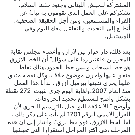
المشتركة للجيش اللبناني وجنود حفظ السلام.
نشكركم على العمل الذي تقومون به نيابةً عن
القراء والمستمعين، ومن أجل الحقيقة الصحفية.
أتطلع إلى التحدث والتفاعل معك اليوم وفي
المستقبل.
بعد ذلك، دار حوار بين لازارو وأعضاء مجلس نقابة
المحررين،فاعتبر ردا على سؤال” أن الخط الازرق
هو خط انسحاب وليس خط الحدود.هناك نقاط
متفق عليها واخرى موضوع خلاف. وكل نقطة متفق
عليها يجري تثبيتها ببرميل ازرق . بدأنا هذا العمل
منذ العام 2007.ولغاية اليوم جرى تثبيت 272 نقطة
بشكل واضح لنستطيع تحديد الخروقات.
وأوضح ” الا علاقة لليونيفيل بالترسيم البحري لأن
القرار الاممي الرقم 1701 لم يأت على ذكر ذلك ،
اما الخط الازرق، فهو خط بري”. وأشار إلى أن هذه
المرحلة ،هي أكثر المراحل استقرارا التي تعيشها