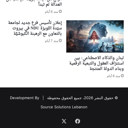
العدالة لم تبدأ
منذ 6 أيام
إعلان تأسيس فرع جديد لجامعة
سيّدة اللويزة NDU في بيروت
بالتعاون مع الرهبنة الكبوشيَّة
منذ 7 أيام
لبنان والذكاء الاصطناعي: بين
استنزاف العقول والتبعية الرقمية
وبناء الدولة المنتجة
منذ 6 أيام
© حقوق النشر 2026، جميع الحقوق محفوظة |
Development By
Source Solutions Lebanon
فيسبوك
‫X
Association