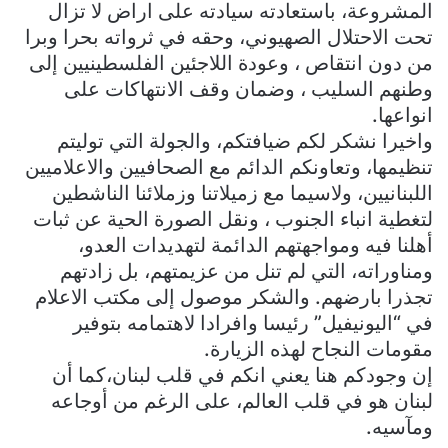
المشروعة، باستعادته سيادته على اراض لا تزال
تحت الاحتلال الصهيوني، وحقه في ثرواته بحرا وبرا
من دون انتقاص ، وعودة اللاجئين الفلسطينيين إلى
وطنهم السليب ، وضمان وقف الانتهاكات على
انواعها.
واخيرا نشكر لكم ضيافتكم، والجولة التي توليتم
تنظيمها، وتعاونكم الدائم مع الصحافيين والاعلاميين
اللبنانيين، ولاسيما مع زميلاتنا وزملائنا الناشطين
لتغطية انباء الجنوب ، ونقل الصورة الحية عن ثبات
أهلنا فيه ومواجهتهم الدائمة لتهديدات العدو،
ومناوراته، التي لم تنل من عزيمتهم، بل زادتهم
تجذرا بارضهم. والشكر موصول إلى مكتب الاعلام
في “اليونيفيل” رئيسا وافرادا لاهتمامه بتوفير
مقومات النجاح لهذه الزيارة.
إن وجودكم هنا يعني انكم في قلب لبنان،كما أن
لبنان هو في قلب العالم، على الرغم من أوجاعه
ومآسيه.