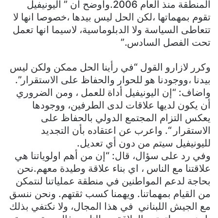
المنطقة منذ العام 2006.واوضح أن ” اليونيفيل
تقوم بمهماتها ،لكن الحل ليس بيدها ،خصوصا انها لا
تتعاطى السياسة ولا الدبلوماسية، لاسيما انها تعمل
تحت الفصل السادس.”
وكرر لازارو القول “في رأينا الحل ممكن ولكن ليس
بيدنا ،ووجودنا هو للحوار والحفاظ على الاستقرار”.
واضاف: “إن اليونيفيل أداة للعمل ، ومن الضروري
أن يكون لديها علاقات لدى الطرفين، ووجودها
يعكس التزام المجتمع الدولي بالحفاظ على
الاستقرار “. واعرب عن اعتقاده بأن التجديد
لليونيفيل سيتم من دون أي تعديل.
وفي رد على سؤال، قال: “إن من أهم اولوياتنا هي
علاقتنا مع الناس ، اي بناء علاقة وطيدة معهم.نحن
بحاجة لدعم المواطنين في منطقة عملياتنا لنتمكن
من القيام بمهماتنا. ويهمنا كسب ثقتهم. ونحن ننسق
مع الجيش اللبناني في هذا المجال، ولا نكتفي بذلك