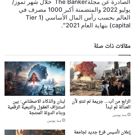
الصادرة عن مجلةThe Banker خلال شهر تموز/
يوليو 2022 والمتضمنة أكبر 1000 مصرف في
العالم بحسب رأس المال الأساسي (Tier 1
capital) بنهاية العام 2021″.
مقالات ذات صلة
الرابع من آب… جريمة لم تنتهِ لأن
لبنان والذكاء الاصطناعي: بين
العدالة لم تبدأ
استنزاف العقول والتبعية الرقمية
وبناء الدولة المنتجة
منذ يومين
منذ يومين
إعلان تأسيس فرع جديد لجامعة