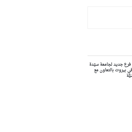
فرع جديد لجامعة سيّدة
لويزة NDU في بيروت بالتعاون مع
َّة