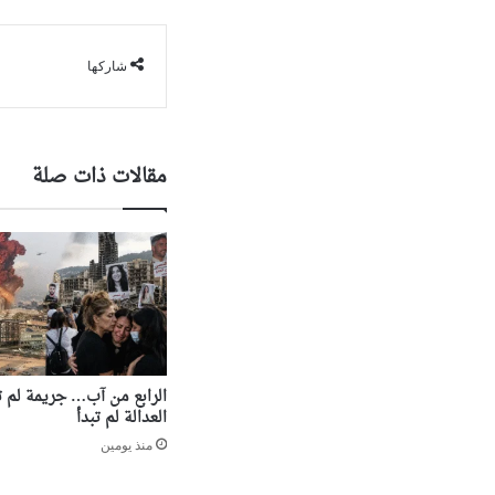
شاركها
مقالات ذات صلة
الرابع من آب… جريمة لم تن
العدالة لم تبدأ
منذ يومين