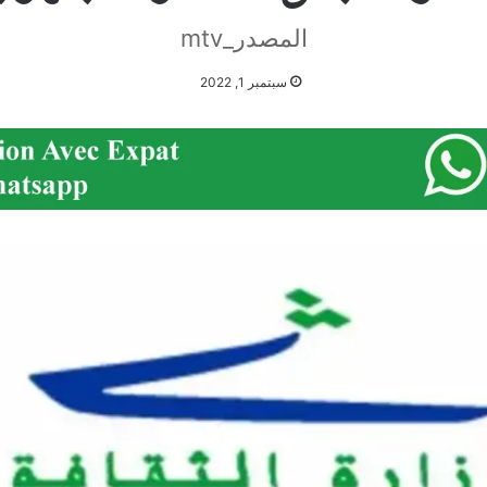
المصدر_mtv
سبتمبر 1, 2022