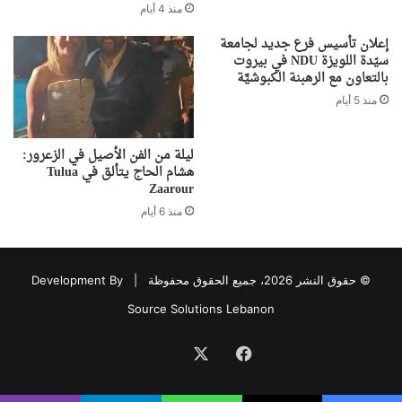
منذ 4 أيام
إعلان تأسيس فرع جديد لجامعة
سيّدة اللويزة NDU في بيروت
بالتعاون مع الرهبنة الكبوشيَّة
منذ 5 أيام
ليلة من الفن الأصيل في الزعرور:
هشام الحاج يتألق في Tulua
Zaarour
منذ 6 أيام
© حقوق النشر 2026، جميع الحقوق محفوظة |
Development By
Source Solutions Lebanon
فيسبوك
‫X
Association
avec