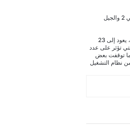
أيضًا أجهزة آيفون 6 و6 بلس لعام 2014، وأجهزة آيباد اير الأصلي وآيباد ميني 2 والجيل
من الجدير بالذكر أن آخر تحديث قد وصول بالفعل من أبل إلى هذه الأجهزة، يعود إلى 23
 والتي تؤثر على عدد
ن تم إطلاق iOS 12 لأول مرة في أغسطس 2019، بينما توقفت بعض