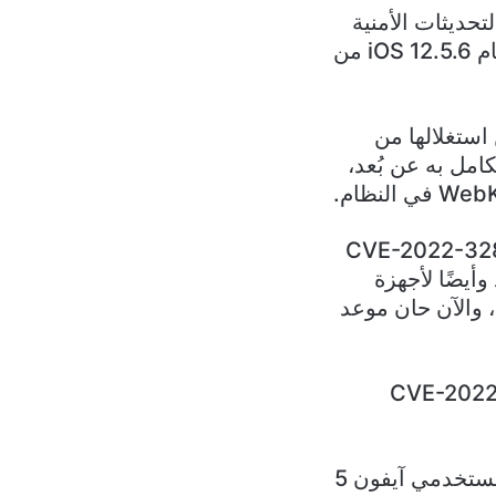
حديثات الأمنية
لغلق الثغرة السابق اكتشافها، ستصل أيضًا للهواتف القديمة التي تعمل بنظام iOS 12.5.6 من
ستغلالها من
امل به عن بُعد،
البيان أن التحديث الأمني الذي يحمل رقم الإصدار CVE-2022-32893
تف أو أجهزة أيباد وأيضًا لأجهزة
أغسطس الجاري، والآن حان موعد
 التحديث نفسه قادم لمستخدمي iOS 12 والذي سيحمل الرقم CVE-2022-
أما عن هواتف آيفون التي ستستفيد بالفعل من التحديث الأمني، فسيكون مستخدمي آيفون 5