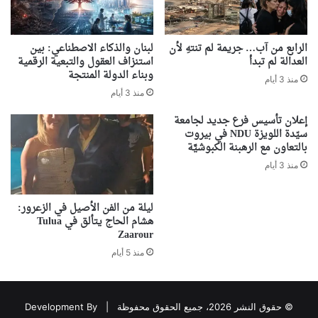
الرابع من آب… جريمة لم تنتهِ لأن
لبنان والذكاء الاصطناعي: بين
العدالة لم تبدأ
استنزاف العقول والتبعية الرقمية
وبناء الدولة المنتجة
منذ 3 أيام
منذ 3 أيام
إعلان تأسيس فرع جديد لجامعة
سيّدة اللويزة NDU في بيروت
بالتعاون مع الرهبنة الكبوشيَّة
منذ 3 أيام
ليلة من الفن الأصيل في الزعرور:
هشام الحاج يتألق في Tulua
Zaarour
منذ 5 أيام
© حقوق النشر 2026، جميع الحقوق محفوظة |
Development By