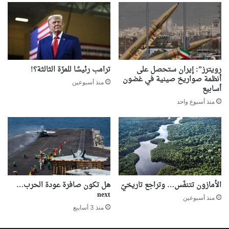
رويترز”: إيران ستحصل على
ترامب رئيسًا للمرّة الثالثة؟!
أنظمة صواريخ صينية في غضون
منذ أسبوعين
أسابيع
منذ أسبوع واحد
الأمازون تتنفّس… وتراجع تاريخيّ
هل تكون صافرة عودة الحرب…
next
منذ أسبوعين
منذ 3 أسابيع