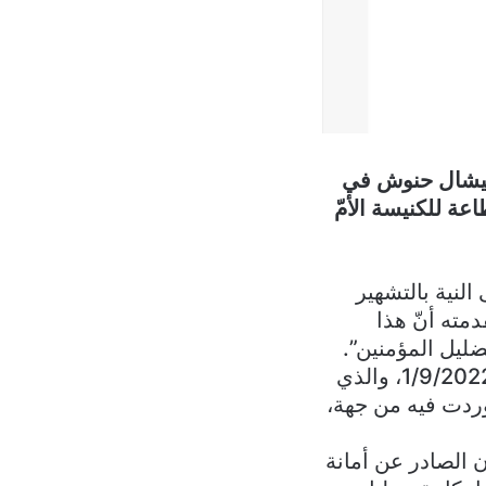
وميشال حنوش في
عة للكنيسة الأمّ
النية بالتشهير
مته أنّ هذا
ضليل المؤمنين”.
وأسفا “على للردّ على ما ورد في البيان الذي تناول الأب المؤسس بتاريخ 1/9/2022، والذي
ردت فيه من جهة،
ان الصادر عن أمانة