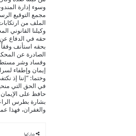
وسوء إدارة المندو
الملف من ارتكابات 
وكيلنا القانوني ال
حقه في الدفاع عن ا
بحقه استأنف وفقاً 
الصادرة عن المحكمة
وفساد وشر مستطير.
إيمان وإطفاء لسرا
وختما: “إننا إذ نكت
في الحق التي منحها
حافظ على الإيمان 
بشارة بطرس الراعي،
والغفران، فهذا عمق
شاركها