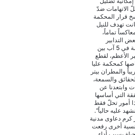
إمكانية تضليل
قيدة الإيمان في 1/9/2020 الذي ردّ كلّ الاتهامات ضدّ
خ قرار المحكمة
خذة بحق الأب العام في 23/8/2021، والتي كانت تهدف للنيل
كساً تماماً،
ض التدابير
الموقتة التي ذكرها البيان، فمن المهم التأكيد على أنّها تمت في مقابلة خاصة في 5 آب بين
ر الأعظم، لقطع
صها كمحكمة عليا
باً والمطران بيتر
الحقائق والسمعة،
ت وابتعدنا عن
فقة التي أساسها
 أمور تحلّ فقط
 عليه حالياً”.
ر كرم دعاوى مدنية
كنسية أخرى رفعت
ياة بسبب أداء