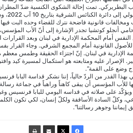
ب البطريركي. تمت إحالة الشكوى الكنسية ضدّ المطران
مجمع التوقيع ال
ومخالفات قانونية فاضحة نترك للقضاء وحده البت فيها. 
محامي أنجلو كوتشيا تجدر الإشارة إلى أنّ الأب المؤسس،
لنفس أمام المحكمة الإدارية في لبنان وبعد القرارات ا
للأصول القانونية أمام المجمع الشرقي. وجاء القرار بفسخ
 الإدارية في لبنان. إنّ اجتزاء الحقيقة وطمس معظم مع
 الإصرار عليه ومتابعته هو استكمال لمسيرة كيد وافتر
ج وضع على القمة”.
في بهذا القدر من الردّ حالياً، إننا نشكر قداسة البابا فر
 للأب المؤسس أن يبقى كاهناً وراهباً في جماعة رسالة 
ويؤكّد على صلاته في قداسه اليومي للبابا فرنسيس وغب
 وكلّ السادة الأساقفة ولكلّ إنسان، لكي تكون الكلمة 
 إيماننا وجوهر رسالتنا”.
فيسبوك
‫X
مشاركة عبر البريد
طباعة