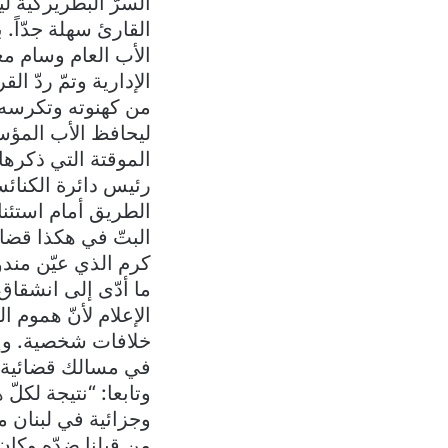
السرّ البطريركية ل
الأب العام وسام م
من كهنوته وتكرسه،
ليحافظ الأب المؤس
رئيس دائرة الكنائس
الطريق أمام استئن
البتّ في هكذا قضايا
كرم الذي عيّن مندو
ما أدّى إلى انشقاق
الإعلام لأنّ هموم 
خلافات شخصية. وإذ
في مسالك قضائية و
وتابعا: “نتيجة لكل
وجزائية في لبنان 
من قبلنا ضدّه وكا