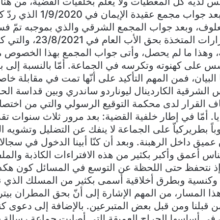
يس لديه كلّ المعطيات ولا يعلم بخلفيات القضية، من هنا 
القارئ سهلة جدّاً. بعد جواب مجمع ع
علوف، وبعد جواب المجمع الشرقي والذي بموجبه تمّ فس
الإدارية وتمّ ردّ القرارات المت
 وهذا ما لم يحصل، وأتى جواب المجمع بهذا الخصوص معا
س على كهنوته وتكرسه في الجماعة. أمّا بالنسبة إلى بع
 الشرقية الكاردينال ليوناردو ساندري وبين قداسة الحب
اف القرار لدى محكمة التوقيع الرسولي والتي من اختصا
. أمّا في إطار خلفية القضية: بعد مرور ثلاث سنوات تقري
باً بطريركياّ على الجماعة لا ينفك عن التضليل وتشويه 
 عميق داخل الرهبنة. وبعد أن كنّا أبينا الدخول في سجالا
الناس أعمق وأكبر بكثير من هذه الافتراءات الكاذبة والمل
 نتحفظ حتى اللحظة عن التوسع في المسائل كون هكذا
كنسية وبطرق أخلاقية أسمى بكثير من المسلك الذي نشهد
ّ هذا المسار، من المهم الإشارة إلى أنّ بحق المطران بيت
من قبلنا ومن قبل بعض المتبرعين. بالإضافة إلى دعوى 
ن في أساسها الجراح العميقة التي أصابت جماعة رسالة ح