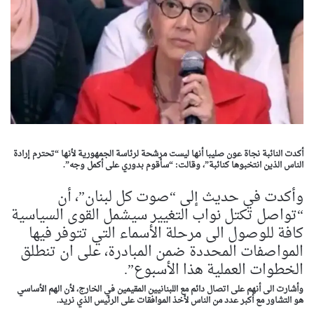
أكدت النائبة نجاة عون صليبا أنها ليست مرشحة لرئاسة الجمهورية لأنها “تحترم إرادة
الناس الذين انتخبوها كنائبة”، وقالت: “سأقوم بدوري على أكمل وجه”.
وأكدت في حديث إلى “صوت كل لبنان”، أن
“تواصل تكتل نواب التغيير سيشمل القوى السياسية
كافة للوصول الى مرحلة الأسماء التي تتوفر فيها
المواصفات المحددة ضمن المبادرة، على ان تنطلق
الخطوات العملية هذا الأسبوع”.
وأشارت الى أنهم على اتصال دائم مع اللبنانيين المقيمين في الخارج، لأن الهم الأساسي
هو التشاور مع أكبر عدد من الناس لأخذ الموافقات على الرئيس الذي نريد.