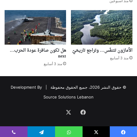
منذ أسبوعين
الأمازون تتنفّس… وتراجع تاريخيّ
هل تكون صافرة عودة الحرب…
next
منذ 3 أسابيع
منذ 3 أسابيع
© حقوق النشر 2026، جميع الحقوق محفوظة |
Development By
Source Solutions Lebanon
فيسبوك
‫X
Association
avec