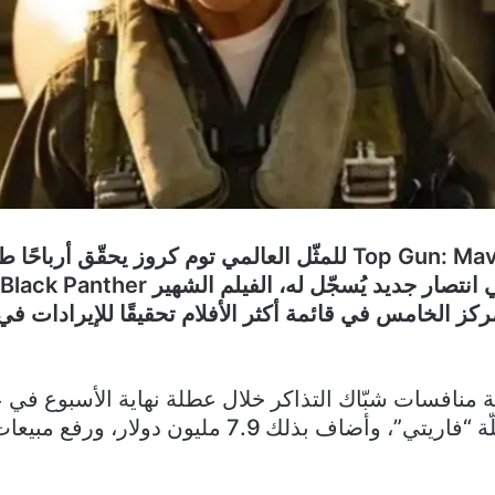
لا يزال فيلم Top Gun: Maverick للمثّل العالمي توم كروز يحقّق 
مركز الخامس في قائمة أكثر الأفلام تحقيقًا للإيرادات في
ّة منافسات شبّاك التذاكر خلال عطلة نهاية الأسبوع في ع