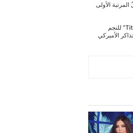
الوحيد الذي احتلّ المرتبة الأولى
ويجدر ذكره أنّ الفيلم تمكّن الشهر المنصرم من إزاحة الفيلم الشهير “Titanic” للنجم
ذاكر الأميركي