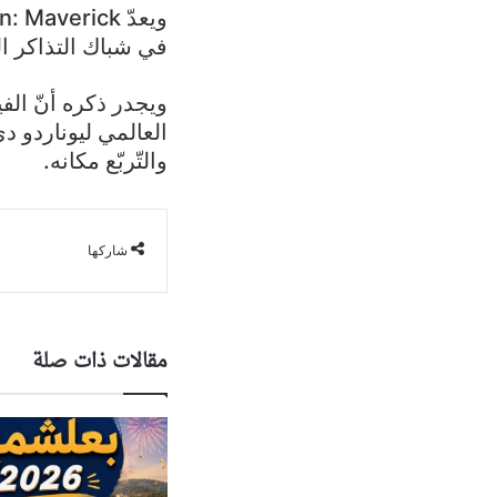
في شباك التذاكر ال
العالمي ليوناردو د
والتّربّع مكانه.
شاركها
مقالات ذات صلة