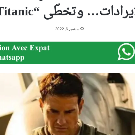
يرادات… وتخطّى “Titanic”
سبتمبر 6, 2022