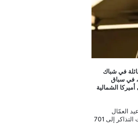
أرباحًا طائلة في شباك
التذاكر، وتخطّى في انتصار جديد يُسجّل له، الفيلم الشهير Black Panther، في سباق
 أميركا الشمالية
يد العمّال
الأميركي، وفق مجلّة “فاريتي”، وأضاف بذلك 7.9 مليون دولار، ورفع مبيعات التذاكر إلى 701