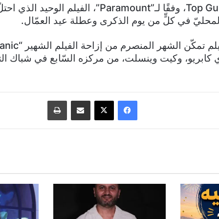
ويعدّ Top Gun: Maverick، وفقًا لـ”Paramount”، الفيلم 
محليّ في كلٍّ من يوم الذكرى وعطلة عيد العمّال.
ي كابريو، وكيت وينسلت، من مركزه السّابع في شباك الت
فيسبوك
‫X
مشاركة عبر البريد
طباعة