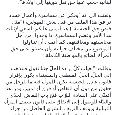
لبنانية حجب عنها حق نقل هويتها إلى أولادها”.
ولفتت الى انه “يحكى عن سماسرة وأعمال فساد
ترافق هذا الملف من قبل بعض المهولين، (“مثل
قبض حق الجنسية”) هنا أتمنى عليكم السعي لإثبات
هذا الأمر وفضح السماسرة إذا وجدوا، من أجل
محاسبتهم ومعاقبتهم، كما أتمنى أن تتناولوا
الموضوع من مختلف جوانبه وأن تضيئوا على حق
المرأة الضائع بالمواطنة الكاملة.”
وقالت: “بغياب كلّ إرادة للحلّ جئنا نقول فلنذهب
إلى الحلّ. الحلّ المنطقي والمستدام يكون بإقرار
قانون عادل للجنسية يكون للمرأة فيه ما للرجل من
حقوق من دون أي انتقاص أو فرق أو تمييز. ومن هنا
أتمنّى على السادة النوّاب فتح باب النقاش الجدّي
والبنّاء للوصول إلى الاتفاق على قانون ينصف المرأة
اللبنانية ويوقف النزيف البشري الحاصل من جراء
حجب هذا الحق عن أولاد اللبنانيات، ويتيح للبنان