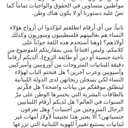
مواطنين متساوين في الحقوق والواجبات تماماً كما
نصّ عليه دستورنا أو لا يكون هناك وطن.
ثانياً: من أي أرقام انطلقتم لتؤكدوا ان أزواج هؤلاء
النساء هم بغالبيتهم فلسطينيون وسوريون وكذلك
أولادهم؟ (وهنا أستخدم هذه اللغة جواباً على
كلامكم، وليس اقتناعاً مني بمقاربتكم للموضوع من
ناحية جنسية أو دين أو طائفة الزوج). ألديكم أرقاماً
دقيقة للبنانيات المتزوجات من أوروبيين وأميركيين
وآسيويين وعرب آخرين؟ هل فتحتم الباب لهؤلاء
النساء لكي يسجلن زيجاتهن لدى الدولة اللبنانية
لينطلق موقفكم من بيانات واضحة؟ هل فكّرتم
بالطاقات البشرية التي يخسرها الوطن على مرّ
السنوات في العالم؟ هل لديكم أرقام اللبنانيين
الرجال المتزوجين من أجنبيات؟ وهل تعرفون
جنسياتهن؟ ألا يعتبر هذا تجنيساً لأولادِ أمهات غير
لبنانيات يستتبع تغييراً للهوية اللبنانية التي تزرعها