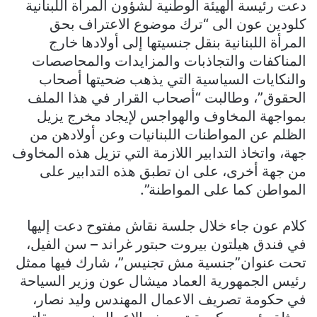
دعت رئيسة الهيئة الوطنية لشؤون المرأة اللبنانية
كلودين عون الى “ترك موضوع الاعتراف بحق
المرأة اللبنانية بنقل جنسيتها إلى أولادها خارج
المناكفات والتجاذبات والمزايدات والمحاصصات
والنكايات السياسية التي يذهب ضحيتها أصحاب
الحقوق”، وطالبت “أصحاب القرار في هذا الملف
بمواجهة المخاوف والهواجس لإيجاد مخرج يزيل
الظلم عن المواطنات اللبنانيات وعن أولادهن من
جهة، واتخاذ التدابير اللازمة التي تزيل هذه المخاوف
من جهة أخرى، على ان تطبق هذه التدابير على
المواطن كما على المواطنة”.
كلام عون جاء خلال جلسة نقاش مفتوح دعت إليها
في فندق هيلتون بيروت حبتور غراند – سن الفيل،
تحت عنوان”جنسية مش تجنيس”، شارك فيها ممثل
رئيس الجمهورية العماد ميشال عون وزير السياحة
في حكومة تصريف الاعمال المهندس وليد نصار،