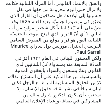
والحقّ بالانتماء القانوني. أما المرأة اللبنانية فكانت
ولا تزال حتى اليوم محرومة من حقها في نقل
جنسيتها إلى أولادها. هل تصدّقون أن القرار الذي
يُطبّق في موضوع الجنسيّة يعود للعام 1925 وقد
نصّ على أنه “يُعدّ لبنانياً كل شخص مولود من أب
لبناني”؟ أي أنّ القرار الذي تُمنح بموجبه الجنسيّة
اللبنانية اليوم هو قرار موقّع من المفوض السامي
الفرنسي الجنرال موريس بول ساراي Maurice
Paul Sarrail.
ولكن الدستور اللبناني في العام ١٩٢٦ أقرّ في
المادّة السابعة منه بمساواة كلّ اللبنانيين لدى
القانون وهمّ يتمتعون بالسواء بالحقوق المدنية
والسياسية. من هنا التأكيد على أن المشرّع آنذاك،
كرّس الحقوق المتساوية للمرأة مع الرجل فكان
لبنان سباقاً في نشر ثقافة حقوق الإنسان. ولا
نستغرب أن يكون الدكتور شارل مالك من
المشاركين في صياغة وإعداد الإعلان العالمي