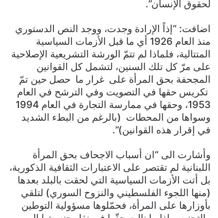
لحقوق الإنسان”.
اضافت: “إذاً الإرادة وجدت، ووجد النص الدستوري
منذ العام 1926 أي ما قبل الأزمات السياسية
المتتالية، فلماذا لم تتمّ الورشة التشريعية الإصلاحية
على مرّ كل تلك السنين، لتشمل كل القوانين
المجحفة بحق المرأة على غرار ما حصل حين تمّ
تكريس حقها في التصويت وفي الترشح في العام
1953، وحقها في ممارسة التجارة في العام 1994
وسواها من المحطات (بالرغم من البطء الشديد
في إقرار هذه القوانين)”.
وأشارت الى “ان أسباب الاجحاف بحق المرأة
اللبنانية لم تقتصر على الاعتبارات الثقافية الذكورية،
بل أتت الأزمات السياسية التي لحقت بالبلد بعدها
(منها اللجوء الفلسطيني والنزوح السوري) لتلقي
بأوزارها على المرأة، فحمّلوها مسؤولية التوطين
والتجنيس إذا ما نالت حقّها في نقل جنسيتها إلى