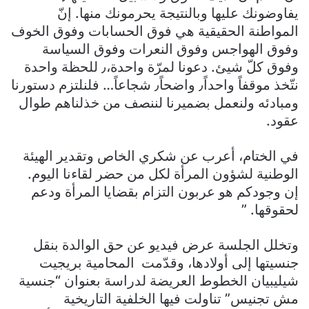
يفاوضونك عليها وبالنتيجة يحرمونك منها. إنّ
المواطنة الحقيقية هي فوق الحسابات وفوق الخوف
وفوق الهواجس وفوق النعرات وفوق السياسة
وفوق كلّ شيئ. دعونا لمرّة واحدة،٫ للحظة واحدة
نتّخذ موقفاً واحداً٫ واضحاً٫ شجاعاً… فلنلتزم دستورنا
ومبادئه ولنعمل بضميرنا لننصف من خذلناهم طوال
عقود.
في الختام، أعرب عن شكري الخاص وتقدير الهيئة
الوطنية لشؤون المرأة لكل من حضر لقاءنا اليوم.
إن وجودكم هو عربون التزام بقضايا المرأة ودعم
لحقوقها. ”
وتخلل الجلسة عرض فيديو عن حق الوالدة بنقل
جنسيتها إلى أولادها، وقدّمت المحامية بريجيت
شيليبيان الخطوط العريضة لدراسة بعنوان “جنسية
مش تجنيس” تناولت فيها الخلفية التاريخية