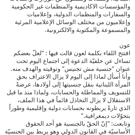
والمؤسسات الاكاديمية والمنظمات غير الحكومية
والسفارات والمنظمات الدولية، وإعلاميات
وإعلاميون من مختلف الوسائل الإعلامية المرئية
والمسموعة والمكتوبة والالكترونية.
عون
افتتح اللقاء بكلمة لعون قالت فيها : “لعلّ بعضكم
تساءل عن خلفيّة الدعوة إلى اجتماع اليوم تحت
عنوان “جنسية مش تجنيس” وتوقيته والهدف منه.
وأنا أسأل لماذا إلى اليوم لا يزال الاعتراف بحق
المرأة اللبنانية بنقل جنسيتها إلى أولادها، عرضةً
للتسويف والمماطلة والحسابات، ولماذا منذ ما قبل
الاستقلال لا يزال التخاذل قائماً في هذا الملف،
الذي تارةً يربطونه بحسابات دولية وإقليمية وطوراً
بتحوّلات ديمغرافية.”
وتابعت: “إنّ الحقّ بالجنسية هو أحد الحقوق
الأساسيّة في القانون الدولي وهو يربط بين الجنسيّة