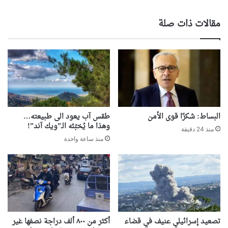
مقالات ذات صلة
البساط: شكرًا قوى الأمن
طقس آب يعود الى طبيعته…
وهذا ما يُخبّئه الـ”ويك آند”!
منذ 24 دقيقة
منذ ساعة واحدة
تصعيد إسرائيلي عنيف في قضاء
أكثر من ٨٠٠ ألف دراجة نصفها غير