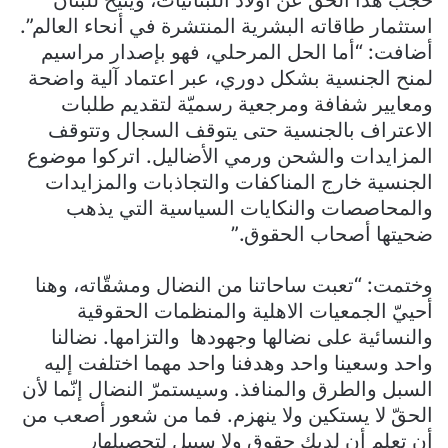
استثمار طاقاته البشرية المنتشرة في أنحاء العالم”.
أضافت: “أما الحل المرحلي، فهو بإصدار مراسيم
لمنح الجنسية بشكل دوري، عبر اعتماد آلية واضحة
ومعايير شفافة ومرجعية رسميّة لتقديم طلبات
الاعتراف بالجنسية حتى يتوقف السجال وتتوقف
المزايدات والشحن ورمي الأضاليل. اتركوا موضوع
الجنسية خارج المناكفات والتجاذبات والمزايدات
والمحاصصات والنكايات السياسية التي يذهب
ضحيتها أصحاب الحقوق.”
وختمت: “تعبت ساحاتنا من النضال ومشقّاته، وهنا
أحييّ الجمعيات الاهلية والمنظمات الحقوقية
والنسائية على نضالها وجهودها والتزامها. نضالنا
واحد وسعينا واحد وهدفنا واحد مهما اختلفت إليه
السبل والطرق والمنافذ. وسيستمرّ النضال إنّما لأن
الحقّ لا يستكين ولا ينهزم. فما من شعور أصعب من
أن تعلم أن لديك حقوق ولا سبيل لتحصيلها٫