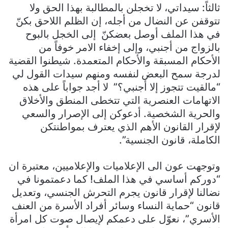
ثالثاً: سيداتي، لا تخجلن بالمطالبة بهذا الحق ولا
تتوقفن عن النضال من أجله، إن الظلم اللاحق بكنّ
في هذا الملف أوصل بعضكنّ إلى الخجل بالبوح
بالزواج من أجنبي، وإلى إخفاء الامر خوفاً من
الأحكام المسبقة والأحكام المتعمدة. شيطنوا القضية
لدرجة سمح البعض لنفسه ومنهم سيدات القول لي
“مالقيت تتجوز إلا أجنبي؟” لا أجد جواباً على هذه
الاتهامات العنصرية التي تتخطى المنطق والأخلاق
والحرية الشخصية. أدعوكن إلى الإصرار والسعي
لإقرار القانون الأهم الذي يعترف بمواطنتكن
الكاملة، قانون الجنسية”.
وتوجهت عون الى الإعلاميات والإعلاميين، معتبرة ان
“دوركم أساسي في هذا الملف! كما دعمتمونا في
نضالنا لإقرار قانون يجرم التحرش الجنسي، وتعديل
قانون “حماية النساء وسائر أفراد الأسرة من العنف
الأسري”، نعوّل على دعمكم لإيصال صوت كل امرأة