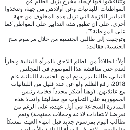
وتتناقشوا فيها لإيجاد مخرج يزيل الظلم عن
المواطنات اللبنانيات وعن أولادهن من جهة، وتتخذوا
التدابير اللازمة التي تزيل هذه المخاوف من جهة
أخرى، على ان تطبق هذه التدابير على المواطن كما
على المواطنة؟”.
وتوجهت إلى طالبي الجنسية من خلال مرسوم منح
الجنسية، فقالت:
أولاً: انطلاقاً من الظلم اللاحق بالمرأة اللبنانية ونظراً
لعدم حتى مناقشة هذا الموضوع في المجلس
النيابي، طالبنا بمرسوم لمنح الجنسية اللبنانية عام
2018، رفع الظلم ولو عن عدد قليل من اللبنانيات
مع عائلاتهن، (وهنا أشكر مجدداً فخامة رئيس
الجمهورية على التجاوب مع مطالبتنا واتخاذ هذه
المبادرة الشجاعة في أول عهده، على الرغم من
تعرضنا لانتقادات لاذعة وحملات ممنهجة) ونعم
نطالب اليوم بمرسوم جديد قبل انتهاء العهد، تمسكاً
منا بالسعي لإنصاف المرأة اللبنانية بالأساليب