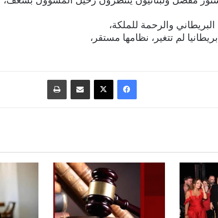
ستور مفصل ولبنانيون ينتظرون رحيل المسؤول بشغف،
البريطاني والرحمة للملكة،
 بريطانيا لم تتغير، نظامها مستقر،
فيسبوك
‫X
مشاركة عبر البريد
طباعة