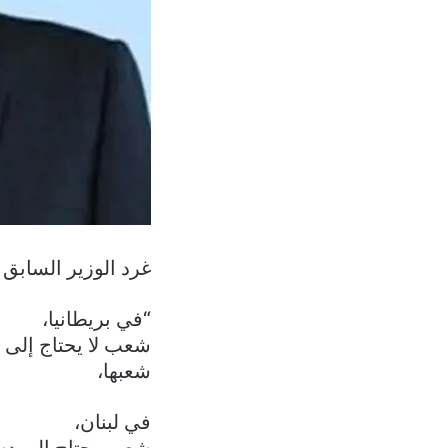
غرد الوزير السابق 
“‏في بريطانيا،
‏شعب لا يحتاج إلى
شعبها،
‏في لبنان،