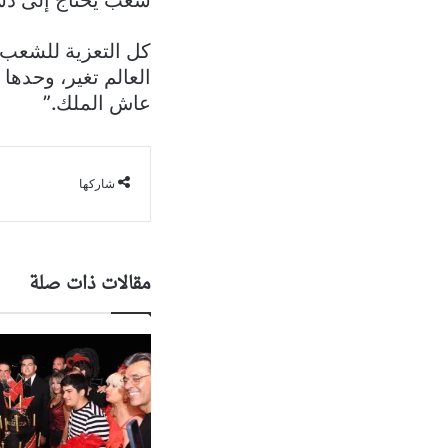
‏شعب يحتاج إلى د
‏كل التعزية للشعب 
‏العالم تغير، وحدها
‏عاش الملك.”
شاركها
مقالات ذات صلة