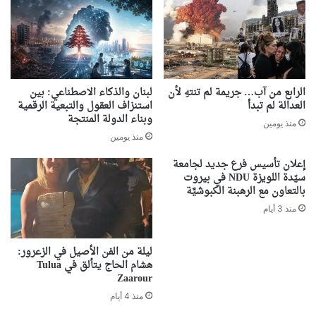
الرابع من آب… جريمة لم تنتهِ لأن
لبنان والذكاء الاصطناعي: بين
العدالة لم تبدأ
استنزاف العقول والتبعية الرقمية
وبناء الدولة المنتجة
منذ يومين
منذ يومين
إعلان تأسيس فرع جديد لجامعة
سيّدة اللويزة NDU في بيروت
بالتعاون مع الرهبنة الكبوشيَّة
منذ 3 أيام
ليلة من الفن الأصيل في الزعرور:
هشام الحاج يتألق في Tulua
Zaarour
منذ 4 أيام