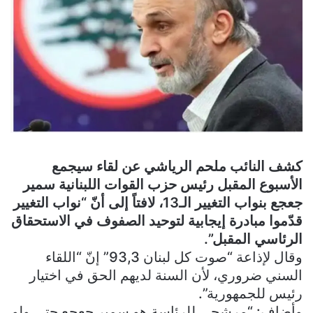
كشف النائب ملحم الرياشي عن لقاء سيجمع
الأسبوع المقبل رئيس حزب القوات اللبنانية سمير
جعجع بنواب التغيير الـ13، لافتاً إلى أنّ “نواب التغيير
قدّموا مبادرة إيجابية لتوحيد الصفوف في الاستحقاق
الرئاسي المقبل”.
وقال لإذاعة “صوت كل لبنان 93,3” إنّ “اللقاء
السني ضروري، لأن السنة لديهم الحق في اختيار
رئيس للجمهورية”.
وأضاف: “مرشحي للرئاسة هو سمير جعجع حتى ولو