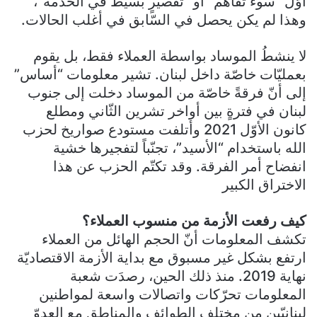
أوّل “سوء تفاهم” أو “تقصيرٍ بسيط في الخدمة”،
وهذا لم يكن يحصل في السّابق في أغلب الحالات.
لا ينشطُ الموساد بواسطة العملاء فقط، بل يقوم
بعمليّات خاصّة داخل لبنان. تشير معلومات “أساس”
إلى أنّ فرقةً خاصّة من الموساد دخلت إلى جنوب
لبنان في فترةٍ بين أواخر تشرين الثّاني ومطلع
كانون الأوّل 2021 وأتلفت مستودع صواريخ لحزب
الله باستخدام “الأسيد”، تجنّباً لتفجيرها خشية
انفضاح أمر الفرقة. وقد تكتّم الحزب عن هذا
الاختراق الكبير
كيف رفعت الأزمة من منسوب العملاء؟
تكشف المعلومات أنّ الحجم الهائل من العملاء
ارتفع بشكل غير مسبوق مع بداية الأزمة الاقتصاديّة
نهاية 2019. منذ ذلك الحين، رصدَت شعبة
المعلومات تحرّكات واتصالات واسعة لمواطنين
لبنانيّين من مختلف الطوائف والمناطِق مع العدوّ