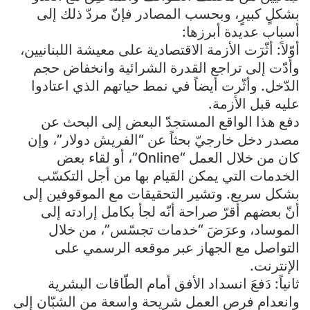
بشكلٍ كبيرٍ، وبحسب المصادر فإنّ مردّ ذلك إلى
أسباب عديدة أبرزها:
أوّلاً: أثّرَت الأزمة الاقتصادية على معيشة اللبنانيين،
وأدّت إلى تراجع القدرة الشرائية وانخفاض حجم
الدّخل. وأثّرت أيضاً في نمط حياتهم الذي اعتادوا
عليه قبل الأزمة.
دفع هذا الواقع المستجدّ البعض إلى البحث عن
مصدر دخل خارجيّ بحثاً عن “الفريش دولار”، وإن
كان من خلال العمل “Online”، أو لقاء بعض
الخدمات التي يمكن القيام بها من أجل التكسّب
بشكل سريع. وتشير التحقيقات مع الموقوفين إلى
أنّ بعضهم أقرّ صراحة أنّه لجأ بكامل إرادته إلى
الموساد، وعرَضَ “خدمات تجسّس”، من خلال
التواصل مع الجهاز عبر موقعه الرسمي على
الإنترنت.
ثانياً: دَفعَ انسداد الأفق أمام الطّاقات البشرية
وانعدام فرص العمل شريحة واسعة من الشبّان إلى