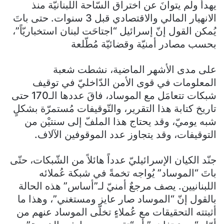
يهدأ ولم يتوانَ عن اختراق السّاحة اللبنانيّة منذ
الانهيار المالي والاقتصادي قبل 3 سنوات. حتى باتَ
يُمكن القول إنّ إسرائيل “اجتاحَت لبنان استخباريّاً”،
بحسب مصادر أمنيّة وقضائيّة مُطّلعة
على مدى الأشهر الماضية، نشطت شعبة
المعلومات في قوى الأمن الدّاخليّ في توقيف
شبكات تتعامَل مع الموساد، فاقَ عددها الـ170 حتى
تاريخ كتابة هذا التقرير، والتّوقيفات مُستمرّة بشكلٍ
شبه يوميّ، وقد يحتاج هذا الملفّ إلى سنتيْن من
التوقيفات، وقد يتجاوز عدد الموقوفين الآلاف.
جنّد الكيان الإسرائيليّ عدداً هائلاً من الشّبكات، حتّى
باتَ “الموساد” يُواجه تخمةً في شبكة عُملائه
اللبنانيين. يصف مرجعٌ أمنيّ لـ”أساس” هذه الحالة
بالقول إنّ “الموساد صار عايز ومستغني”، وهذا ما
أثبتته التحقيقات مع عُملاءٍ تخلّى الموساد عنهم من