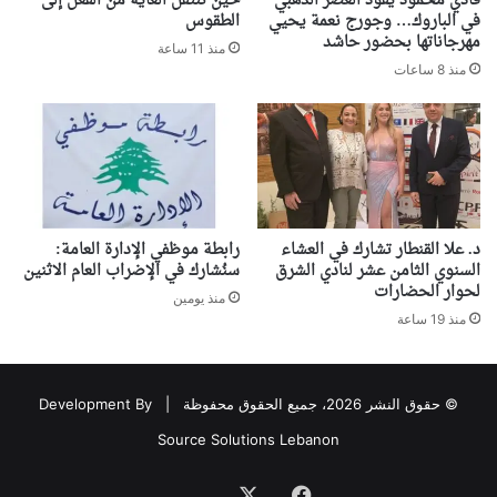
فادي محمود يقود العصر الذهبي
حين تنتقل الغاية من الفعل إلى
في الباروك… وجورج نعمة يحيي
الطقوس
مهرجاناتها بحضور حاشد
منذ 11 ساعة
منذ 8 ساعات
د. علا القنطار تشارك في العشاء
رابطة موظفي الإدارة العامة:
السنوي الثامن عشر لنادي الشرق
سنُشارك في الإضراب العام الاثنين
لحوار الحضارات
منذ يومين
منذ 19 ساعة
© حقوق النشر 2026، جميع الحقوق محفوظة |
Development By
Source Solutions Lebanon
فيسبوك
‫X
Association