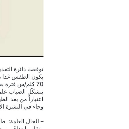
توقعت دائرة التقدي
يكون الطقس غدا ، 
70 كلم/س فترة 
يتشكّل الضباب على
اعتباراً من بعد ال
وجاء في النشرة الا
– الحال العامة: 
متقلب ابتداءً من ب