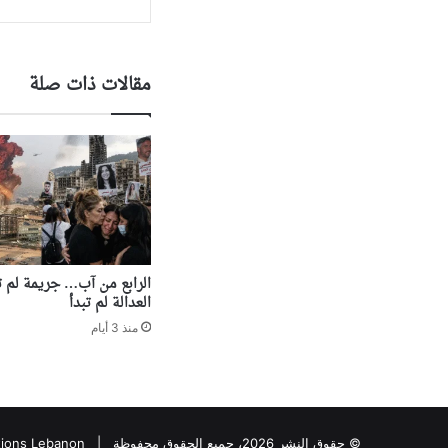
مقالات ذات صلة
الرابع من آب… جريمة لم تن
العدالة لم تبدأ
منذ 3 أيام
© حقوق النشر 2026، جميع الحقوق محفوظة |
tions Lebanon