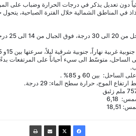
اً دون تعديل يذكر في درجات الحرارة وضباب على المر
ذ في المناطق الشمالية خلال الفترة الصباحية، يتحول خل
الحرارة على ال
ة غربية نهاراً، جنوبية شرقية ليلاً، سرعتها بين 15و 35 كم/س.
لى الساحل، متوسّط الى سيء أحياناً على المرتفعات بدءً
.
الساحل: بين 60 و 85% .
رتفاع الموج، حرارة سطح الماء: 29 درجة.
: 6,18
18,51
فيسبوك
‫X
مشاركة عبر البريد
طباعة