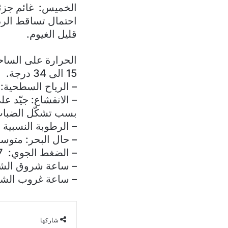
الخميس: غائم جزئي
احتمال تساقط الرذا
قليل الغيوم.
15 الى 34 درجة.
– الرياح السطحية: جنوبي
– الانقشاع: جيّد ع
بسب تشكّل الضباب
– الرطوبة النسبية على 
– حال البحر: متوسط ا
– الضغط الجوي: 757 ملم زئبق
– ساعة شروق الشمس
– ساعة غروب الشمس: 
شاركها