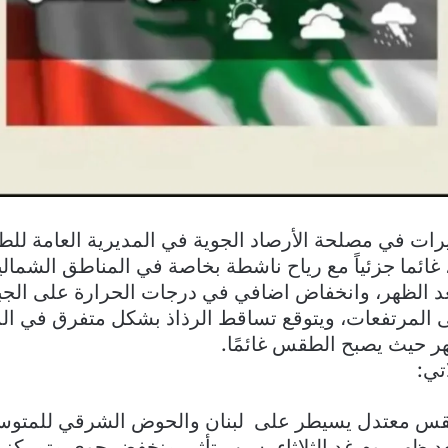
رات في مصلحة الأرصاد الجوية في المديرية العامة للط
غائما جزئياً مع رياح ناشطة بخاصة في المناطق الشمال
بعد الظهر، وانخفاض اضافي في درجات الحرارة على الجب
 المرتفعات، ويتوقع تساقط الرذاذ بشكل متفرق في ال
ظهر حيث يصبح الطقس غائمًا.
تي:
طقس معتدل يسيطر على لبنان والحوض الشرقي للمتوس
عد ظهر يوم غد الثلاثاء بسبب تأثير منخفض جوي متمركز