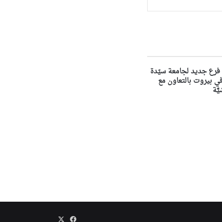
فرع جديد لجامعة سيّدة
لويزة NDU في بيروت بالتعاون مع
َّة
‫X
فيسبوك
Association