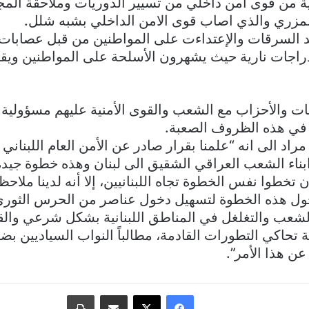
نية من قوى امن داخلي من تسيير الدوريات وملاحقة ال
لمزري والذي اصاب قوى الامن الداخلي بشبه شلل.
ايد السرقات والإعتداءت على المواطنين من قبل عصابا
راجات نارية حيث يشهرون الأسلحة على المواطنين وي
يات والأحزاب مع الشعب والقوى الأمنية عليهم مسؤولية
 في هذه الظروف الصعبة.
راد الى انه “علمنا بقرار صادر عن الأمن العام اللبناني 
بناء الشعب العراقي الشقيق الى لبنان وهذه خطوة جيدة
ن تخطوا نفس الخطوة تجاه اللبنانيين، إلا أنه لدينا ملا
ول هذه الخطوة لتسهيل دخول عناصر من الحرس الثوري 
شعب والتغلغل في المناطق اللبنانية بشكل شرعي والقيا
حاكي التطورات القادمة، مطالباً النواب السياديين ب
عن هذا الأمر”.
فيسبوك
‫X
مشاركة عبر البريد
طباعة