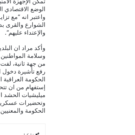
تمكن الإجهزة الأم
الوضع الاقتصادي ا
واعتبر انه “مع تز
الشوارع والقرى بد
والإعتداء عليهم”.
وأكد مراد ان البلد
وسلامة المواطنين
من جهة ثانية، لفت م
رفع تأشيرة دخول ا
الحكومة العراقية ا
إستفهام من ان تتح
ميليشيات الحشد ال
وتحضيرات عسكرية ت
الحكومة والمعنيين 
شاركها