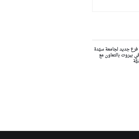
فرع جديد لجامعة سيّدة
لويزة NDU في بيروت بالتعاون مع
َّة