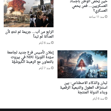
حين يُحمى الوطن بأجساد
العسكريين… فمن يحمي
العسكري؟
منذ 11 ساعة
الرابع من آب… جريمة لم تنتهِ لأن
العدالة لم تبدأ
منذ 6 أيام
إعلان تأسيس فرع جديد لجامعة
سيّدة اللويزة NDU في بيروت
بالتعاون مع الرهبنة الكبوشيَّة
منذ 7 أيام
لبنان والذكاء الاصطناعي: بين
استنزاف العقول والتبعية الرقمية
وبناء الدولة المنتجة
منذ 6 أيام