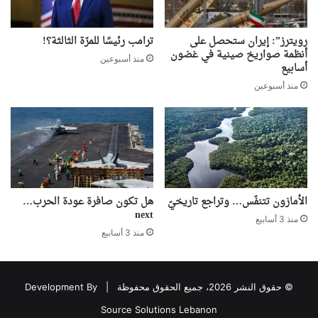
رويترز”: إيران ستحصل على
ترامب رئيسًا للمرّة الثالثة؟!
أنظمة صواريخ صينية في غضون
منذ أسبوعين
أسابيع
منذ أسبوعين
الأمازون تتنفّس… وتراجع تاريخيّ
هل تكون صافرة عودة الحرب…
next
منذ 3 أسابيع
منذ 3 أسابيع
© حقوق النشر 2026، جميع الحقوق محفوظة |
Development By
Source Solutions Lebanon