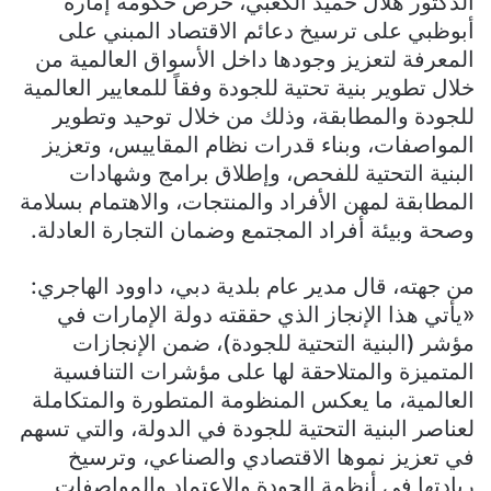
الدكتور هلال حميد الكعبي، حرص حكومة إمارة
أبوظبي على ترسيخ دعائم الاقتصاد المبني على
المعرفة لتعزيز وجودها داخل الأسواق العالمية من
خلال تطوير بنية تحتية للجودة وفقاً للمعايير العالمية
للجودة والمطابقة، وذلك من خلال توحيد وتطوير
المواصفات، وبناء قدرات نظام المقاييس، وتعزيز
البنية التحتية للفحص، وإطلاق برامج وشهادات
المطابقة لمهن الأفراد والمنتجات، والاهتمام بسلامة
وصحة وبيئة أفراد المجتمع وضمان التجارة العادلة.
من جهته، قال مدير عام بلدية دبي، داوود الهاجري:
«يأتي هذا الإنجاز الذي حققته دولة الإمارات في
مؤشر (البنية التحتية للجودة)، ضمن الإنجازات
المتميزة والمتلاحقة لها على مؤشرات التنافسية
العالمية، ما يعكس المنظومة المتطورة والمتكاملة
لعناصر البنية التحتية للجودة في الدولة، والتي تسهم
في تعزيز نموها الاقتصادي والصناعي، وترسيخ
ريادتها في أنظمة الجودة والاعتماد والمواصفات