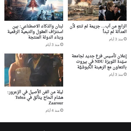
الرابع من آب… جريمة لم تنتهِ لأن
لبنان والذكاء الاصطناعي: بين
العدالة لم تبدأ
استنزاف العقول والتبعية الرقمية
وبناء الدولة المنتجة
منذ 3 أيام
منذ 3 أيام
إعلان تأسيس فرع جديد لجامعة
سيّدة اللويزة NDU في بيروت
بالتعاون مع الرهبنة الكبوشيَّة
منذ 3 أيام
ليلة من الفن الأصيل في الزعرور:
هشام الحاج يتألق في Tulua
Zaarour
منذ 4 أيام