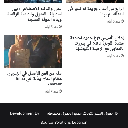
الرابع من آب… جريمة لم تنتهِ لأن
لبنان والذكاء الاصطناعي: بين
العدالة لم تبدأ
استنزاف العقول والتبعية الرقمية
وبناء الدولة المنتجة
منذ 5 أيام
منذ 5 أيام
إعلان تأسيس فرع جديد لجامعة
سيّدة اللويزة NDU في بيروت
بالتعاون مع الرهبنة الكبوشيَّة
منذ 6 أيام
ليلة من الفن الأصيل في الزعرور:
هشام الحاج يتألق في Tulua
Zaarour
منذ 7 أيام
© حقوق النشر 2026، جميع الحقوق محفوظة |
Development By
Source Solutions Lebanon