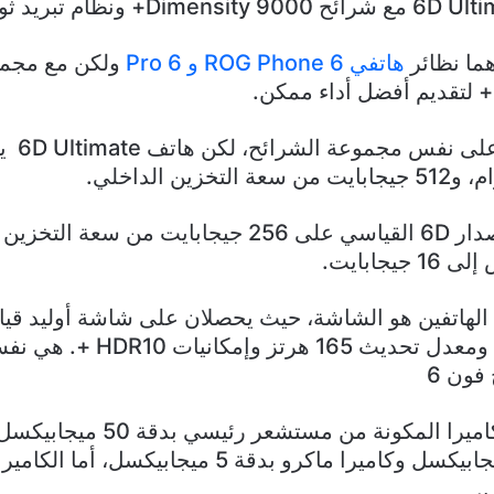
هما نظائر
هاتفي ROG Phone 6 و 6 Pro
ولكن مع مجمو
يعتمد كلا
في حين يقتصر الإصدار 6D القياسي على 256 جيجابايت
يجابايت.
بعمق ألوان 10 بت ومعدل تحديث 5
ون 6
كذلك نجد نفس الكاميرا المكونة من 
الإتساع بدقة 13 ميجابيكسل وكاميرا ماكرو بدقة 5 ميجابي