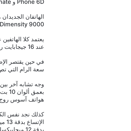
Phone 6D و 6D Ultimate مع شرائح Dimensity 9000+ ونظام تبريد ثوري.
الهاتفان الجديدان 
Dimensity 9000+ لتقديم أفضل أداء ممكن.
عند 16 جيجابايت رام، و512 جيجابايت من سعة التخزين الداخلي.
سعة الرام التي تص إلى 16 ج
هواتف آسوس روج ف
بدقة 12 ميجابيكسل.