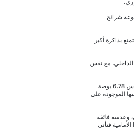
عة شرائح
 الهاتفين على نفس مجموعة الشرائح، لكن هاتف 6D Ultimate يتمتع بذاكرة أكبر
 من سعة التخزين الداخلي، مع نفس
وجه تشابه آخر بين الهاتفين هو الشاشة، حيث يحصلان على شاشة أوليد قياس 6.78 بوصة
16 هرتز وإمكانيات HDR10 +. هي نفسها الموجودة على
مستشعر رئيسي بدقة 50 ميجابيكسل، وعدسة فائقة
كسل، أما الكاميرا الأمامية فتأتي