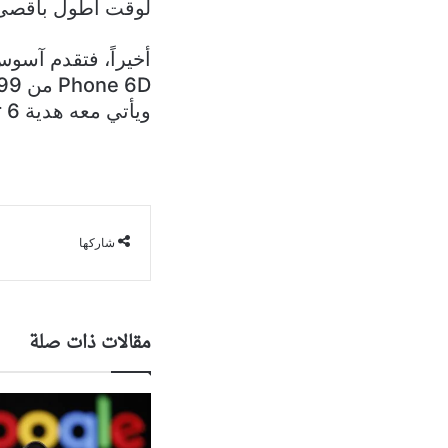
لوقت أطول بأقصى 
ويأتي معه هدية AeroActive Cooler 6.
شاركها
مقالات ذات صلة