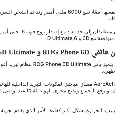
ROG P و 6D Ultimate
بالنسبة للاختلافات، يتميز يأتي e 6D Ultimate
حيث توفر بوابة AeroActive مسارًا مباشرًا لمكونات التبريد الداخلي
مفصل 
بديد الحرارة بشكل أكثر كفاءة، الأمر الذي يقدم تجرب