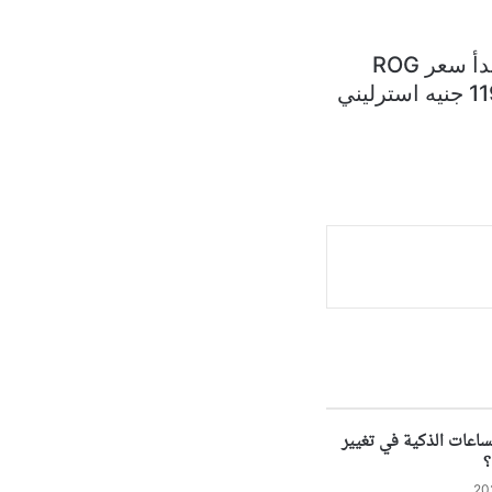
أخيراً، فتقدم آسوس الهاتفين الجديدين بلون واجد هو الرمادي الفضائي، ويبدأ سعر ROG
Phone 6D من 799 جنيه استرليني، بينما يصل سعر 6D Ultimate إلى 1199 جنيه استرليني
اعات الذكية في تغيير
؟