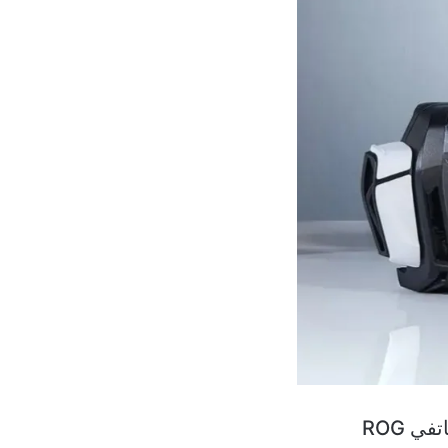
كشفت آسوس عن أحدث وأوقوى هواتفها الذكية الموجهة للألأعاب، وهما هاتفي ROG