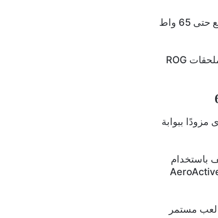
سعة البطارية هي نفسها أيضًا، تبلغ 6000 مللي أمبير وتدعم الشحن السريع حتى 65 واط
الجهازان الجديديان متطايقان إلى جد بعيد مع إصدار روج فون 6، حتى أن ملحقات ROG
ROG Phon بنظام تبريد أقوى مزودًا ببوابة
ة للهاتف باستخدام
مزود بمحرك. ويرفع التجميع ويفتح مجرى الهواء تلقائيًا عند توصيل AeroActive
ة لعب مستمر