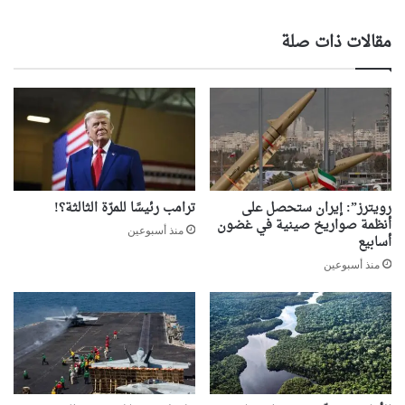
مقالات ذات صلة
رويترز”: إيران ستحصل على
ترامب رئيسًا للمرّة الثالثة؟!
أنظمة صواريخ صينية في غضون
منذ أسبوعين
أسابيع
منذ أسبوعين