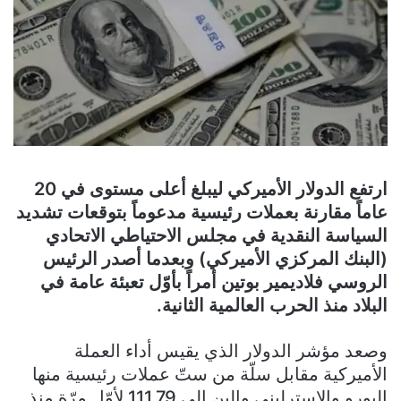
ارتفع الدولار الأميركي ليبلغ أعلى مستوى في 20
عاماً مقارنة بعملات رئيسية مدعوماً بتوقعات تشديد
السياسة النقدية في مجلس الاحتياطي الاتحادي
(البنك المركزي الأميركي) وبعدما أصدر الرئيس
الروسي فلاديمير بوتين أمراً بأوّل تعبئة عامة في
البلاد منذ الحرب العالمية الثانية.
وصعد مؤشر الدولار الذي يقيس أداء العملة
الأميركية مقابل سلّة من ستّ عملات رئيسية منها
اليورو والإسترليني والين إلى 111.79 لأوّل مرّة منذ