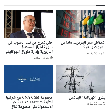
انخفاض سعر البنزين… ماذا عن
حفل تخرج من قلب الجنوب في
المازوت والغاز؟
ثانوية أجيال المستقبل – –
البازورية بإدارة غلوبال اديوكايشن
منذ 50 دقيقة
منذ 13 ساعة
بشرى “كهربائية” للبنانيين
مجموعة CMA CGM عبر شركتها
التابعة CEVA Logistics تُنجز
منذ 20 ساعة
الاستحواذ على مجموعة فتّال