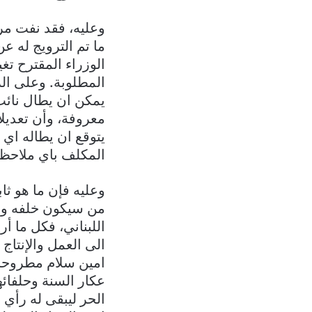
وعليه، فقد نفت مرا
ما تم الترويج له 
الوزراء المقترح تغي
المطلوبة. وعلى ال
يمكن ان يطال نائب
معروفة، وأن تعديلا
يتوقع ان يطاله اي
المكلف باي ملاحظ
وعليه فإن ما هو ث
من سيكون خلفه وم
اللبناني، فكل ما أ
الى العمل والإنتاج
امين سلام مطروحا 
عكار السنة وحلفائ
الحر ليبقى له رأي