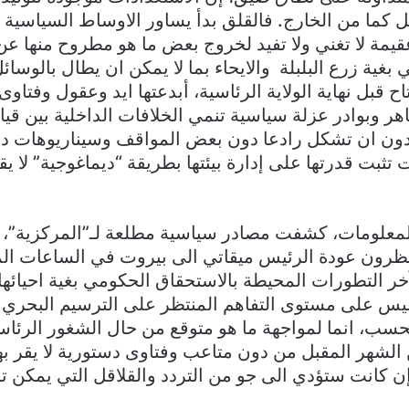
ل كما من الخارج. فالقلق بدأ يساور الاوساط السياسية 
يمة لا تغني ولا تفيد لخروج بعض ما هو مطروح منها عن
 بغية زرع البلبلة والايحاء بما لا يمكن ان يطال بالوسائ
تاح قبل نهاية الولاية الرئاسية، أبدعتها ايد وعقول وفتاو
 وبوادر عزلة سياسية تنمي الخلافات الداخلية بين قياد
من دون ان تشكل رادعا دون بعض المواقف وسيناريوهات د
تثبت قدرتها على إدارة بيئتها بطريقة “ديماغوجية” لا يقر
المعلومات، كشفت مصادر سياسية مطلعة لـ”المركزية”، أ
ظرون عودة الرئيس ميقاتي الى بيروت في الساعات الم
ر التطورات المحيطة بالاستحقاق الحكومي بغية احيائها 
ليس على مستوى التفاهم المنتظر على الترسيم البحري 
حسب، انما لمواجهة ما هو متوقع من حال الشغور الرئاس
ن الشهر المقبل من دون متاعب وفتاوى دستورية لا يقر ب
ن كانت ستؤدي الى جو من التردد والقلاقل التي يمكن ت