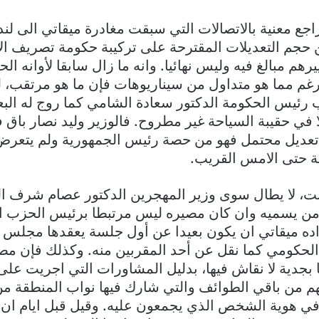
جع معنية بالاتصالات التي سبقت مغادرة ميقاتي الى لند
عن حجم التعديلات المقترحة على تركيبة حكومة تصريف ال
يرهم مبالغ فيه وليس نهائيا. وانه ما زال سابقا لأوانه ال
رغم مما هو متداول من سيناريوهات فإن ما هو مرتقب، 
 رئيس الحكومة الدكتور سعادة الشامي كما روج له ال
 في حقيبة السياحة غير مطروح. فالوزير وليد نصار باق 
 تعديل محتمل فهو من حصة رئيس الجمهورية ولم يتعرض
ة حتى الامس القريب.
ابت، لا يطال سوى وزير المهجرين الدكتور عصام شرف ا
ن يسميه وان كان مصيره ليس مرتبطا برئيس الحزب ا
راده ميقاتي ان يكون بعيدا عن أول جلسة يعقدها مجلس ا
 الحكومي كما نقل عن أحد المقربين منه. وكذلك فإن مصي
بجدية لا نقاش فيها، بدليل المشاورات التي اجريت عل
هم من باقي الطوائف والتي شارك فيها نواب المنطقة من 
 في هوية الشخص الذي يجمعون عليه. وقيل قبل ايام ان ا