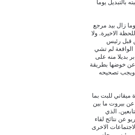
 بالتبديل يوما
ا زال بيد مرجع
لحظة الاخيرة. ولا
ن قبل رئيس
الواقعة لم تشي
ر بديلا منه على
ه عن خوضها بطريقة
، ويجب تصحيحه
ميقاتي للبت بما
عن بيروت ما بين
ابعين. الذي
و عن نتائج لقاء
اجتماعات الاخرى
نائب رئيس مجلس