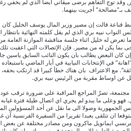
, وقد توج التفاهم برضى ميقاتي ايضا الذي لم يخفي رغبته
 بـ”مصالحة” أجريت بينهما.
قناعة قالت إن مصير وزير المال يوسف الخليل كان وم
النواب نبيه بري الذي لم يقل كلمته النهائية بانتظار ال
ما تعرض له خليل اثناء جلسة مناقشة الموازنة العامة م
 بما يكن له من مصير. فإن الإتصالات التي اعقبت تلك 
إن كان البعض يطالب بان يكون النائب السابق ياسين جاب
اهانة” في الإنتخابات النيابية في أيار الماضي باستبعاد
ئقة”. مع الاعتراف بان هناك خطأ كبيرا قد ارتكب بحقه
 عن اوساط مقربة من الرئيس نبيه بري.
مجتمعة، تصرّ المراجع المراقبة على ضرورة ترقب عودة 
فهو وعلى ما يبدو لم يجري اي اتصال طيلة فترة غيابه 
س الجمهورية وصولا الى ما نقل عن أحد المسؤولين المت
وقعا ان تتلقى بعبدا تقريرا من السفيرة الفرنسية آن غري
فرنسي ايمانويل ماكرون ومن مصادر مختلفة عن بعض ال
 الجمعية العامة للامم المتحدة في نيويورك. وإن كان 