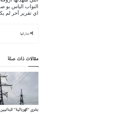
النواب الياس بو ص
اي تقرير آخر لم يك
شاركها
مقالات ذات صلة
بشرى “كهربائية” للبنانيين