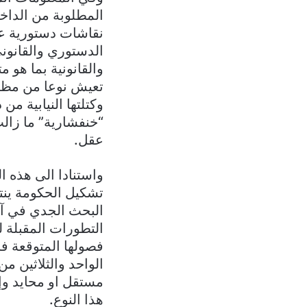
المطلوبة من الداخ
نقاشات دستورية عق
الدستوري والقانوني
والقانونية بما هو م
تعيش نوعا من مظاهر
وكتلتها النيابية 
“خنفشارية” ما زالت 
عقل.
واستنادا الى هذه 
تشكيل الحكومة ينت
البحث الجدي في آخ
التطورات المقبلة 
فصولها المتوقعة ف
الواحد والثلاثين م
مستقل او محايد وإ
هذا النوع.