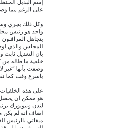
إسم البديل المنتظر
على الرغم مما وصف
وكل ذلك يجري وسط 
واحد هو رئيس مجلس 
يتجاهل المراقبون 
المجلس والذي اوحى
بان التعديل ثابت و
خلفية ما طاله من “
وصفت بأنها “غير لا
باسرع وقت كما نقل
على هذه الخلفيات 
هو ممكن ان يحصل. 
لندن ونيويورك برئي
اضاف انه لم يكن مت
ميقاتي بالرئيس ال
التي شهدتها اروقة