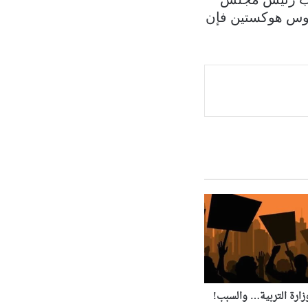
آموس هوكستين فإن
زارة التربية… والسبب!