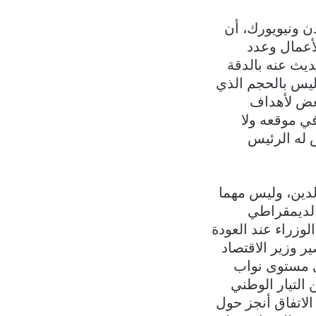
ن ونيويورك، أن
أعمال وعدد
حديث عنه بالدقة
ليس بالحجم الذي
بعض لأهداف
في موقعه ولا
 له الرئيس
لدين، وليس مهما
لديمقراطي
لوزراء عند العودة
ر وزير الاقتصاد
ى مستوى نواب
التيار الوطني
لاتفاق أنجز حول