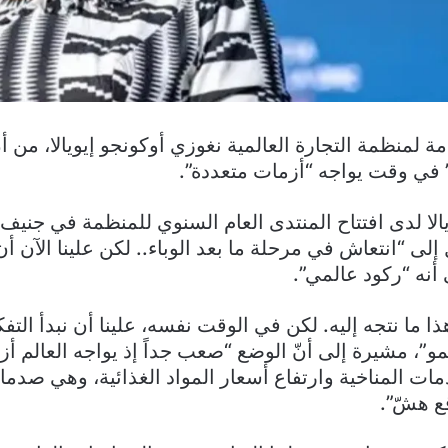
ة لمنظمة التجارة العالمية نغوزي أوكونجو إيويالا، من أن
في وقت يواجه “أزمات متعددة”.
الا لدى افتتاح المنتدى العام السنوي للمنظمة في جنيف،
لى “انتعاش في مرحلة ما بعد الوباء.. لكن علينا الآن أن
أنه “ركود عالمي”.
ا ما نتجه إليه. لكن في الوقت نفسه، علينا أن نبدأ التفك
نمو”، مشيرة إلى أنّ الوضع “صعب جداً إذ يواجه العالم أز
مات المناخية وارتفاع أسعار المواد الغذائية، وهي صدم
ع هشّ”.