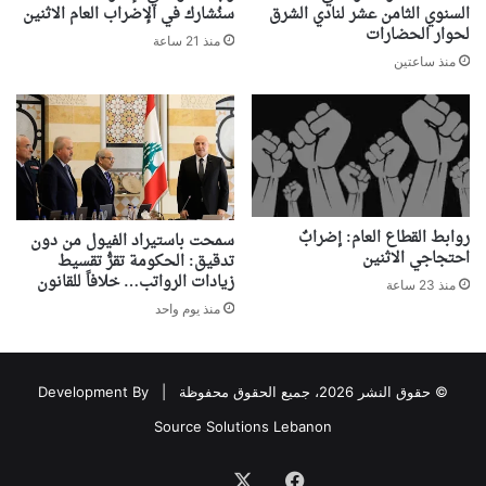
السنوي الثامن عشر لنادي الشرق
سنُشارك في الإضراب العام الاثنين
لحوار الحضارات
منذ 21 ساعة
منذ ساعتين
روابط القطاع العام: إضرابٌ
سمحت باستيراد الفيول من دون
احتجاجي الاثنين
تدقيق: الحكومة تقرُّ تقسيط
زيادات الرواتب… خلافاً للقانون
منذ 23 ساعة
منذ يوم واحد
© حقوق النشر 2026، جميع الحقوق محفوظة |
Development By
Source Solutions Lebanon
فيسبوك
‫X
Association