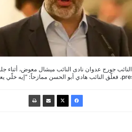
وقع mtv أنّ النائب جورج عدوان نادى النائب ميشال معوض، أثنا
فيسبوك
‫X
مشاركة عبر البريد
طباعة