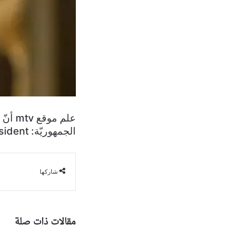
علم م
الجمهوريّة: president، فعلّق النائب هادي أبو الحسن ممازحاً: “إيه خلّي يعيشها!”.
شاركها
مقالات ذات صلة