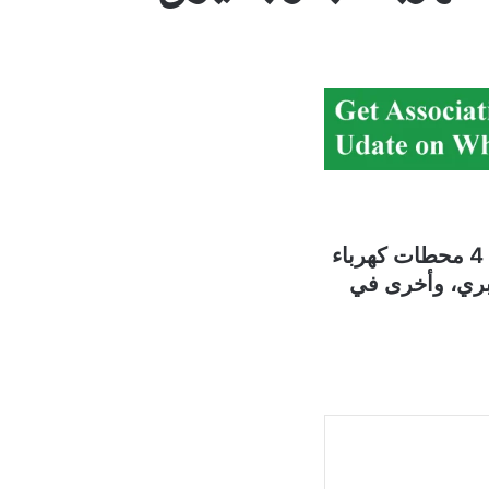
أفادت “الوكالة الوطنية للاعلام” بأن مجهولين أقدموا على سرقة أسلاك من 4 محطات كهرباء
 بري، وأخرى في