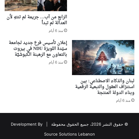
الرابع من آب… جريمة لم تنتهِ لأن
العدالة لم تبدأ
منذ 6 أيام
إعلان تأسيس فرع جديد لجامعة
سيّدة اللويزة NDU في بيروت
بالتعاون مع الرهبنة الكبوشيَّة
منذ 6 أيام
لبنان والذكاء الاصطناعي: بين
استنزاف العقول والتبعية الرقمية
وبناء الدولة المنتجة
منذ 6 أيام
© حقوق النشر 2026، جميع الحقوق محفوظة |
Development By
Source Solutions Lebanon