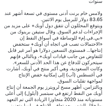
سنوات
ولامس خام برنت أدنى مستوى في تسعة أشهر عند
83.65 دولار للبرميل يوم الاثنين.
ويتوقع المحللون أن تتفق دول أوبك+ على مزيد من
الإجراءات لدعم السوق. وقال ستيفن برينوك من
«بي.في.إم» للوساطة في أسواق النفط إن
«الاحتمالات تصب في اتجاه أن أوبك+ ستخفض
إنتاجها… فمستوى التسعين دولارا هو أمر غير قابل
للتفاوض من جانب قيادات أوبك+، وبالتالي فإنهم
سيتحركون للدفاع عن هذا الحد الأدنى للسعر».
وكانت السعودية، وهي أكبر منتج في أوبك، أشارت
في أغسطس (آب) إلى إمكانية خفض الإنتاج
لمواجهة تقلبات السوق.
وبالتزامن، أظهر مسح لرويترز يوم الجمعة أن إنتاج
أوبك من النفط ارتفع في سبتمبر (أيلول) إلى أعلى
مستوياته منذ 2020 متجاوزا الزيادة التي تم التعهد
بها خلال الشهر، بعد تعافي الإنتاج في ليبيا وتعزيز