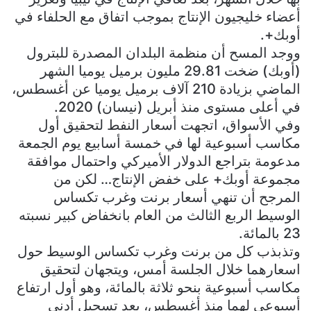
أعضاء خليجيون الإنتاج بموجب اتفاق مع الحلفاء في
أوبك+.
ووجد المسح أن منظمة البلدان المصدرة للبترول
(أوبك) ضخت 29.81 مليون برميل يوميا الشهر
الماضي بزيادة 210 آلاف برميل يوميا عن أغسطس،
في أعلى مستوى منذ أبريل (نيسان) 2020.
وفي الأسواق، اتجهت أسعار النفط لتحقيق أول
مكاسب أسبوعية لها في خمسة أسابيع يوم الجمعة
مدعومة بتراجع الدولار الأميركي واحتمال موافقة
مجموعة أوبك+ على خفض الإنتاج… لكن من
المرجح أن تنهي أسعار برنت وغرب تكساس
الوسيط الربع الثالث من العام بانخفاض كبير نسبته
23 بالمائة.
وتذبذب كل من برنت وغرب تكساس الوسيط حول
اسعارهما خلال الجلسة أمس، ويتجهان لتحقيق
مكاسب أسبوعية بنحو ثلاثة بالمائة، وهو أول ارتفاع
أسبوعي لهما منذ أغسطس، بعد تسجيل أدنى