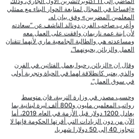
الماضي إلى 11 أكتوبر/تشرين الأول الجاري، وذلك
«إفساحا في المجال لمتابعة الحوار البناء مع ممثلي
المعلمين المضربين» وفق بيان له.
وأعرب صاحب الفرن دونالد الناشف عن “سعادته
لأن ابنة عمه ناريمان وافقت على العمل معه
ومساعدته هي والطالبة الجامعية ماري لأنهما تتقنان
العمل والزبائن يحبونهما”.
وقال إن «الزبائن رحبوا بعمل الفتاتين في الفرن
والذي يعتبر كانطلاقة لهما في الحياة وتجربة أولى
في سوق العمل”.
وحسب مصدر في وزارة التربية، فإن متوسط
رواتب المعلمين مليون و800 ألف ليرة لبنانية بما
يعادل 1200 دولار قبل الأزمة في العام 2019، أما
الآن من دون الزيادات التي أقرتها الحكومة فإنها لا
تتجاوز 40 إلى 50 دولارا شهريا.