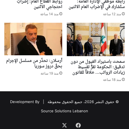
رابطة موظفي الإدارة العامة:
روابط القطاع العام: إضرابٌ
سنُشارك في الإضراب العام الاثنين
احتجاجي الاثنين
منذ 12 ساعة
منذ 14 ساعة
أرسلان: نحذّر من مسلسل الإجرام
سمحت باستيراد الفيول من دون
بحقّ دروز سوريا
تدقيق: الحكومة تقرُّ تقسيط
زيادات الرواتب… خلافاً للقانون
منذ 19 ساعة
منذ 18 ساعة
© حقوق النشر 2026، جميع الحقوق محفوظة |
Development By
Source Solutions Lebanon
فيسبوك
‫X
Association