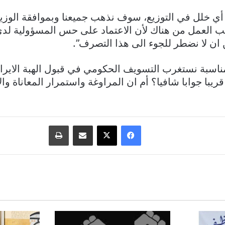
ي خلل في التوزيع، سوف نذهب جميعنا وبموافقة الوزي
ب العمل من هناك لأن الاعتماد على حس المسؤولية لدى
ن ان لا نضطر للجوء الى هذا التصرف”.
مناسبة نستغرب التسويف الحكومي في قبول الهبة الايرانية
ريبا جوابا شافيا؟ أم ان المراوغة واستمرار المعاناة وا
فيسبوك
‫X
مشاركة عبر البريد
طباعة