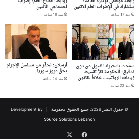
رابطة موظفي الإدارة العامة:
روابط القطاع العام: إضرابٌ
سنُشارك في الإضراب العام الاثنين
احتجاجي الاثنين
منذ 17 ساعة
منذ 19 ساعة
أرسلان: نحذّر من مسلسل الإجرام
سمحت باستيراد الفيول من دون
بحقّ دروز سوريا
تدقيق: الحكومة تقرُّ تقسيط
زيادات الرواتب… خلافاً للقانون
منذ 24 ساعة
منذ 23 ساعة
© حقوق النشر 2026، جميع الحقوق محفوظة |
Development By
Source Solutions Lebanon
فيسبوك
‫X
Association