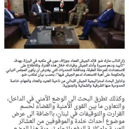
زار النائب مارك ضو قائد الجيش العماد جوزاف عون في مكتبه في اليرزة، بهدف
“تأييد ودعم مسيرة وأداء الجيش وقيادته خلال هذه الفترة، وللاطلاع على
الاستعدادت للمرحلة المقبلة، ومناقشة التحديات التي يفترض ان يكون المجلس النيابي
والحكومة على أهبة الاستعداد لدعم الجيش فيها”، بحسب بيان لمكتب ضو.
وتناول البحث استراتيجية الجيش اللبناني من ناحية العتيد والعتاد والمهام، خاصة
الحدودية منها الشرقية والشمالية والجنوبية.
وكذلك تطرق البحث الى الوضع الأمني في الداخل،
والتعاون ما بين القوى الأمنية والقضاء لحسم
القرارت والتوقيفات في لبنان، بااضافة الى عرض
موضوع أحداث خلدة والموقوفين من العشائر
العربية وامكانية الدفع باتجاه تسوية هذا الوضع