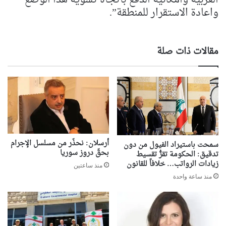
واعادة الاستقرار للمنطقة”.
مقالات ذات صلة
أرسلان: نحذّر من مسلسل الإجرام
سمحت باستيراد الفيول من دون
بحقّ دروز سوريا
تدقيق: الحكومة تقرُّ تقسيط
زيادات الرواتب… خلافاً للقانون
منذ ساعتين
منذ ساعة واحدة